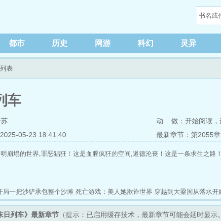
都市
历史
网游
科幻
灵异
节列表
列车
屠苏
动 做：
开始阅读
，
5-05-23 18:41:40
最新章节：第2055
明崩塌的世界,罪恶猖狂！这是血腥疯狂的空间,道德沦丧！这是一条求生之路
开局一把沙铲承包整个沙滩
死亡游戏：美人她欺诈世界
穿越到大梁国从落水开
我家师姐太宠我了
傻仙儿
NBA：从折磨乔丹开始加点升级
从SWAT开始的职
末日列车》最新章节
（提示：已启用缓存技术，最新章节可能会延时显示