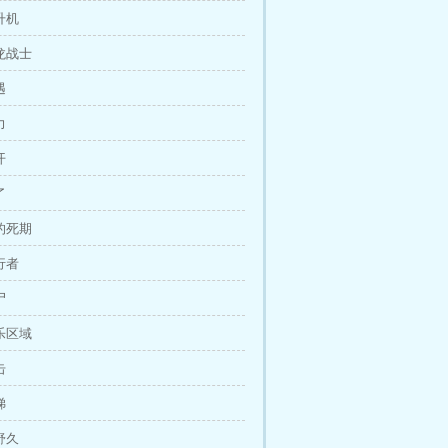
升机
天龙战士
遇
力
开
了
你的死期
行者
尸
娱乐区域
击
梯
舒久