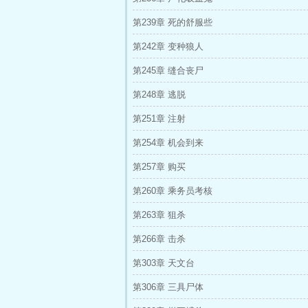
第239章 死的舒服些
第242章 变种狼人
第245章 缝合丧尸
第248章 逃脱
第251章 注射
第254章 机会到来
第257章 购买
第260章 乘务员考核
第263章 狙杀
第266章 击杀
第303章 天文台
第306章 三具尸体