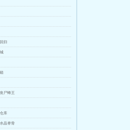
次回归
花城
资箱
异丧尸蜂王
具仓库
异水晶脊骨