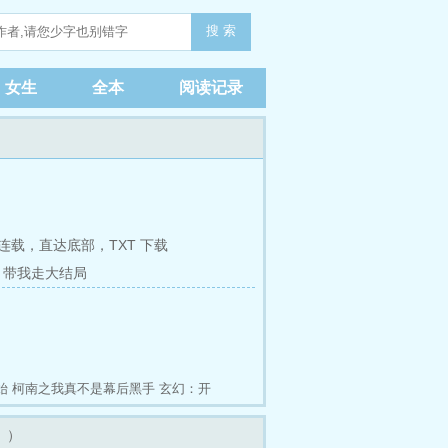
搜 索
女生
全本
阅读记录
连载，
直达底部
，
TXT 下载
章 带我走大结局
！
始
柯南之我真不是幕后黑手
玄幻：开
业成长游戏
非洲创业实录
全能真千金
。）