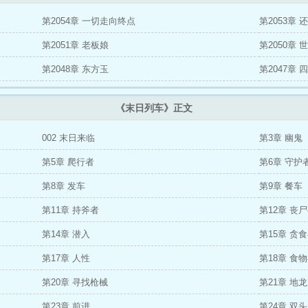
,葬众生
无始皇手谕，不得出银河边关
一人之下：十岁悟仙法震惊老天师
都市
大明星爱上我
第2054章 一切走向终点
食仙主
修仙保命指北
网游：开局觉醒SSS无限装备栏
第2053章 
天门神医
生豪雄：开局拿下高冷校花
四合院里的悠哉日子
重生七零：知青在北大荒
白神
第2051章 老板娘
第2050章 
穿书女频，大婚当日被女主杀死
脑叶：战斗主管的最强骑士
异界召唤之武镇天
第2048章 东方玉
第2047章 
光了！
迷失在修真界
家族修仙：宋氏长青
黑龙新传
镇龙棺,阎王命
70后的女
是特种部队
死囚营：杀敌亿万，我成神了！李道刘夫长
离婚后,我成了前妻高
《末日列车》正文
，你吊打国学大师？
六零：冷面军官被科研大佬拿捏了
风流乡医
超级上门女婿
002 末日来临
第3章 幽鬼
第5章 爬行者
第6章 守护
第8章 发车
第9章 餐车
第11章 持斧者
第12章 丧
第14章 潜入
第15章 贪
第17章 人性
第18章 食
第20章 寻找枪械
第21章 地龙
第23章 前进
第24章 双