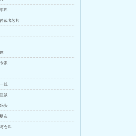
下车库
金仲裁者芯片
验体
判专家
死一线
异巨鼠
回码头
谓朋友
体与仓库