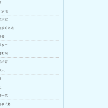
搏
丧尸满地
鬼面将军
古怪的暗杀者
骷髅
荒漠废土
问答时间
尸花培育
胶人
潜
化
大赚一笔
大都会试炼