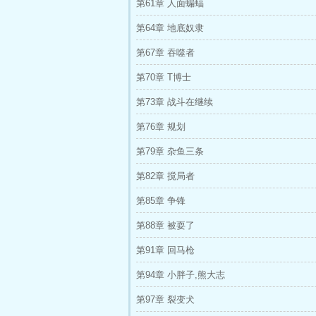
第61章 人面蝙蝠
第64章 地底奴隶
第67章 吞噬者
第70章 T博士
第73章 战斗在继续
第76章 规划
第79章 杂鱼三条
第82章 搅局者
第85章 争锋
第88章 被耍了
第91章 回马枪
第94章 小胖子,熊大志
第97章 裂变犬