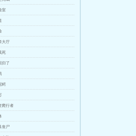
验室
道
验
血祭大厅
或死
又回归了
易
冠鳄
万
异变爬行者
体
三具丧尸