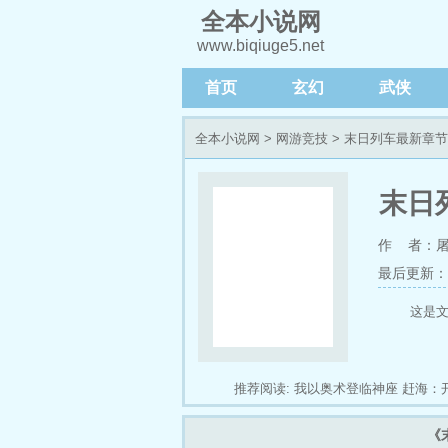
全本小说网
www.biqiuge5.net
首页
玄幻
武侠
全本小说网
>
网游竞技
> 末日列车最新章
末日
作 者：
最后更新：202
这是文
推荐阅读:
我以奥术登临神座
赶海：
局百亿倍增幅的我无敌了
高手下山，
《