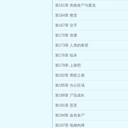
第161章 奔跑丧尸与翼龙
第164章 教堂
第167章 交手
第170章 突袭
第173章 人类的希望
第176章 狙杀
第179章 上路吧
第182章 黑暗之都
第185章 办公区域
第188章 尸花成长
第191章 恶意
第194章 血色丧尸
第197章 电梯肉搏