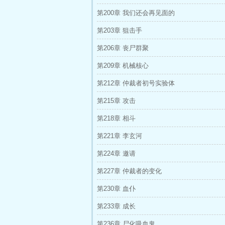
第200章 我们还会再见面的
第203章 狙击手
第206章 丧尸群聚
第209章 机械核心
第212章 仲裁者初号实验体
第215章 攻击
第218章 相斗
第221章 李玄河
第224章 邀请
第227章 仲裁者的变化
第230章 血仆
第233章 成长
第236章 尸化吸血鬼