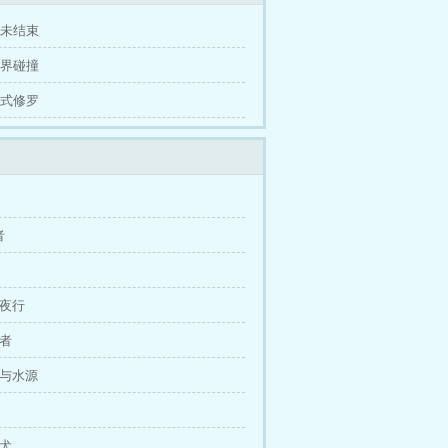
狂龙医仙
此剑最上乘
我们不属于人类
还未结束
诸天：和无数个我共享天赋
回到红火
传
风水之王
三国：我靠系统漏洞艰难
世界碰撞
下
桃花山刘家修仙传
重生年代大院
四式修罗
人
全职高手之落第骑士
多子多福：这
攀不起的神
从水猴子开始成神
双生星
行商坐医
者
尸夜行
食者
物与水源
头犬