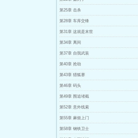
第25章 击杀
第28章 车库交锋
第31章 这就是末世
第34章 离间
第37章 自我武装
第40章 抢劫
第43章 猎狐赛
第46章 码头
第49章 围追堵截
第52章 意外线索
第55章 麻烦上门
第58章 钢铁卫士