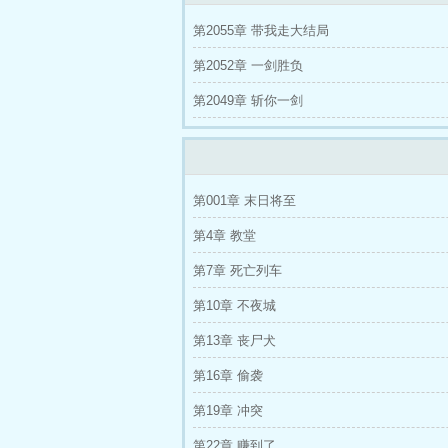
她马甲又被拆了
万古不死,葬天,葬地
第2055章 带我走大结局
神医下山
我在异界种田封神
重生：
岁月做俗人
我在修仙界大器晚成
重
第2052章 一剑胜负
求生
天衍仙途
我死后,嫡兄们都疯了
第2049章 斩你一剑
娇媳美又飒
乡野小神医：村花秘密曝
个世界美女太多
不装了，其实我带的
火
大明：我的姐夫叫朱标
让你写歌
第001章 末日将至
第4章 教堂
第7章 死亡列车
第10章 不夜城
第13章 丧尸犬
第16章 偷袭
第19章 冲突
第22章 赚到了