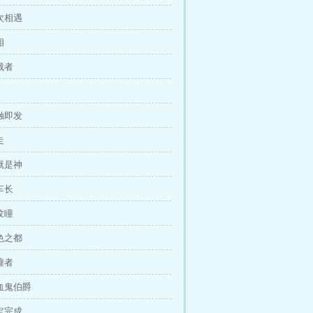
再次相遇
相
裁者
一触即发
走
我就是神
车长
纹瞳
雾色之都
缠者
吸血鬼伯爵
约定完成