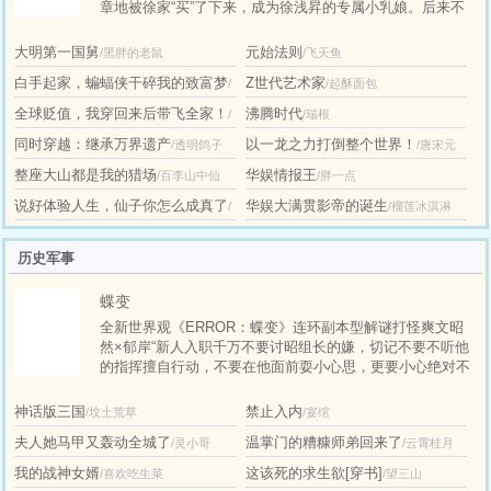
章地被徐家“买”了下来，成为徐浅昇的专属小乳娘。后来不
仅奶被他吃了，身子也被他肏了。1v1，sc。
大明第一国舅
元始法则
/黑胖的老鼠
/飞天鱼
白手起家，蝙蝠侠干碎我的致富梦
Z世代艺术家
/
/起酥面包
全球贬值，我穿回来后带飞全家！
沸腾时代
/
/瑞根
火星咖啡
同时穿越：继承万界遗产
以一龙之力打倒整个世界！
/透明鸽子
/唐宋元
凛寒将至
整座大山都是我的猎场
华娱情报王
/百李山中仙
/胖一点
明氢
说好体验人生，仙子你怎么成真了
华娱大满贯影帝的诞生
/
/榴莲冰淇淋
红烧油焖虾
历史军事
蝶变
全新世界观《ERROR：蝶变》连环副本型解谜打怪爽文昭
然×郁岸“新人入职千万不要讨昭组长的嫌，切记不要不听他
的指挥擅自行动，不要在他面前耍小心思，更要小心绝对不
要碰到他的手。”郁岸：“记住了。”（指遇到危险的时候抄起
组长的手就跑）——封设老师lof：雀设更新频率：隔日更
神话版三国
禁止入内
/坟土荒草
/宴绾
夫人她马甲又轰动全城了
温掌门的糟糠师弟回来了
/灵小哥
/云霄桂月
我的战神女婿
这该死的求生欲[穿书]
/喜欢吃生菜
/望三山