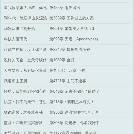
吗？
逼我假结婚？小叔，你兄
第455章 雨夜留宿
弟玩真的！
50年代：隐居深山从流浪
第3639章 回到过去的方案
开始
华娱从洪世贤开始
第851章 笨蛋美人景恬（3
更）
科技入侵现代
第695章 天启（Apocalypse)
让你当神豪，没让你当渣
第2249章 快把驾照考好
男
说好的民企，空天母舰什
第1089章 蛊惑
么鬼
人在皇宫：从升级化骨绵
第九百七十八章 斗神
掌开始
武道霸主王腾
第4721章 山门不速客
怪猎：我能听到怪物心声
第849章 金狮子输给了麒麟？
我怎么会做这样的梦？
洪荒：我不为天帝，苍生
第218章：明明是本尊先！
何所辜
猛诡宿舍，纳妾就变强
第958章 许浪“降临”地球，许
浪VS血仙！
盗墓：谛听开道冥府路
第806章 马老板，你看我行不
行？
诡异游戏：开局觉醒Bug
第1172章霸道时间，喂来活