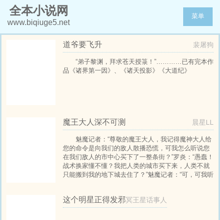
全本小说网
菜单
www.biqiuge5.net
道爷要飞升
裴屠狗
“弟子黎渊，拜求苍天授箓！”…………已有完本作
品《诸界第一因》、《诸天投影》《大道纪》
魔王大人深不可测
晨星LL
魅魔记者：“尊敬的魔王大人，我记得魔神大人给
您的命令是向我们的敌人散播恐慌，可我怎么听说您
在我们敌人的市中心买下了一整条街？”罗炎：“愚蠢！
战术换家懂不懂？我把人类的城市买下来，人类不就
只能搬到我的地下城去住了？”魅魔记者：“可，可我听
说，那些人类听说连魔王大人都去圣城买房，结果非
但没有引起恐慌，反而让圣城的房价翻了一番。”罗炎
这个明星正得发邪
冥王星话事人
沾沾自喜说道。“这恰恰说明我的计划是正确的！”与此
同时地下城，挖矿的骷