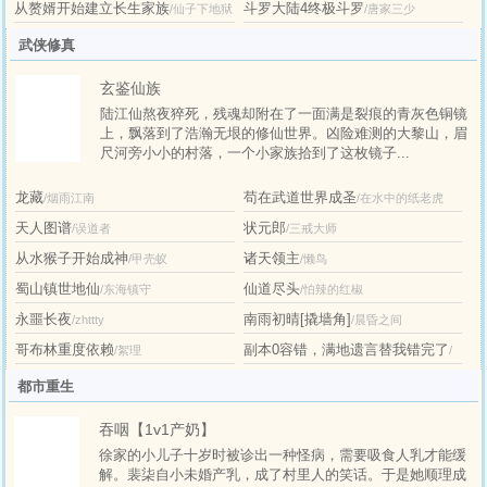
从赘婿开始建立长生家族
斗罗大陆4终极斗罗
/仙子下地狱
/唐家三少
武侠修真
玄鉴仙族
陆江仙熬夜猝死，残魂却附在了一面满是裂痕的青灰色铜镜
上，飘落到了浩瀚无垠的修仙世界。凶险难测的大黎山，眉
尺河旁小小的村落，一个小家族拾到了这枚镜子...
龙藏
苟在武道世界成圣
/烟雨江南
/在水中的纸老虎
天人图谱
状元郎
/误道者
/三戒大师
从水猴子开始成神
诸天领主
/甲壳蚁
/懒鸟
蜀山镇世地仙
仙道尽头
/东海镇守
/怕辣的红椒
永噩长夜
南雨初晴[撬墙角]
/zhttty
/晨昏之间
哥布林重度依赖
副本0容错，满地遗言替我错完了
/絮理
/
十二食
都市重生
吞咽【1v1产奶】
徐家的小儿子十岁时被诊出一种怪病，需要吸食人乳才能缓
解。裴柒自小未婚产乳，成了村里人的笑话。于是她顺理成