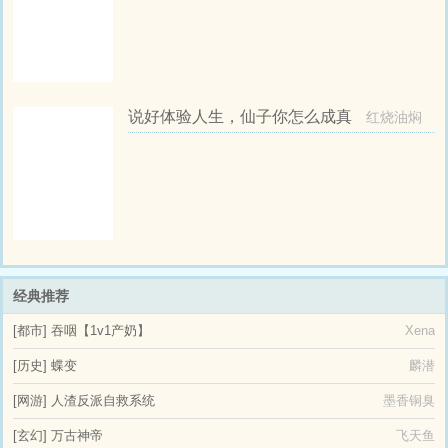
说好体验人生，仙子你怎么成真
红烧油焖
了
虾
经典推荐
[都市]
吞咽【1v1产奶】
Xena
[历史]
蝶变
麟潜
[网游]
人渣反派自救系统
墨香铜臭
[玄幻]
万古神帝
飞天鱼