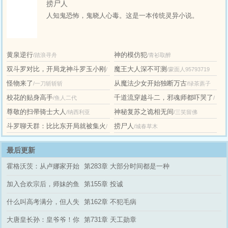
捞尸人
人知鬼恐怖，鬼晓人心毒。这是一本传统灵异小说。
黄泉逆行
神的模仿犯
/踏浪寻舟
/青衫取醉
双斗罗对比，开局龙神斗罗玉小刚
魔王大人深不可测
/
/蒙面人95793719
怪物来了
从魔法少女开始独断万古
/一刀斩斩斩
/绿茶藨子
川落叶
校花的贴身高手
千道流穿越斗二，邪魂师都吓哭了
/鱼人二代
/
尊敬的扫帚骑士大人
神秘复苏之诡相无间
/纳西利亚
/三笑留佛
善良的邪修
斗罗聊天群：比比东开局就被集火
捞尸人
/
/城春草木
就是喜欢吃肉
最后更新
霍格沃茨：从卢娜家开始
第283章 大部分时间都是一种
内卷成神
煎熬！
加入合欢宗后，师妹的鱼
第155章 投诚
塘炸了
什么叫高考满分，但人失
第162章 不犯毛病
踪了？
大唐皇长孙：皇爷爷！你
第731章 天工勋章