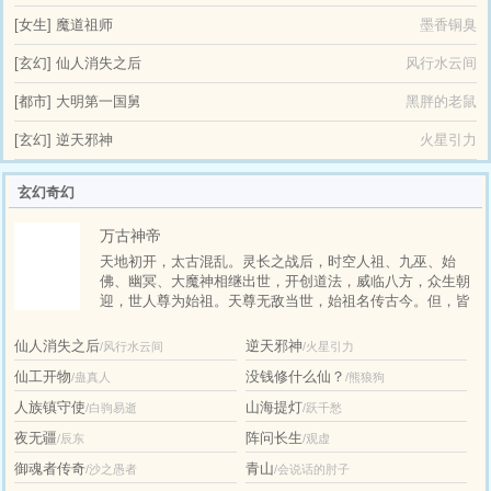
[女生]
魔道祖师
墨香铜臭
[玄幻]
仙人消失之后
风行水云间
[都市]
大明第一国舅
黑胖的老鼠
[玄幻]
逆天邪神
火星引力
玄幻奇幻
万古神帝
天地初开，太古混乱。灵长之战后，时空人祖、九巫、始
佛、幽冥、大魔神相继出世，开创道法，威临八方，众生朝
迎，世人尊为始祖。天尊无敌当世，始祖名传古今。但，皆
不可得长生………………张若尘自逆境中崛起，从平凡中非
凡，在这一条满是英才、妖魔、美人的长生路上，走出一个
仙人消失之后
逆天邪神
/风行水云间
/火星引力
崭新的大世。
仙工开物
没钱修什么仙？
/蛊真人
/熊狼狗
人族镇守使
山海提灯
/白驹易逝
/跃千愁
夜无疆
阵问长生
/辰东
/观虚
御魂者传奇
青山
/沙之愚者
/会说话的肘子