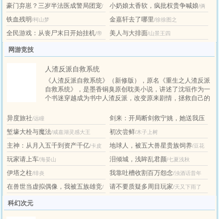
豪门弃崽？三岁半法医成警局团宠
小奶娘太香软，疯批权贵争喊娘
/
/俩
铁血残明
金嘉轩去了哪里
/柯山梦
/徐徐图之
砚池春暖
狸奴
全民游戏：从丧尸末日开始挂机
美人与大排面
/帝
/山景王四
国黑铁战士
网游竞技
人渣反派自救系统
《人渣反派自救系统》（新修版），原名《重生之人渣反派
自救系统》，是墨香铜臭原创耽美小说，讲述了沈垣作为一
个书迷穿越成为书中人渣反派，改变原来剧情，拯救自己的
故事。
异度旅社
剑来：开局断剑救宁姚，她送我压
/远瞳
堑壕大栓与魔法
初次尝鲜
裙刀
/咸嘉湖灵感大王
/木子上树
/墨染江山
主神：从月入五千到资产千亿
地球人，被五大兽星贵族饲养
/卡皮
/豆花
玩家请上车
泪倾城，浅眸乱君颜
/海晏山
/七夏浅秋
巴拉1
芋泥
伊塔之柱
我靠吐槽收割百万怨念
/绯炎
/浊酒话昔年
在兽世当虚拟偶像，我被五族雄竞
请不要质疑多周目玩家
/
/天又下雨了
水青秋色
科幻次元