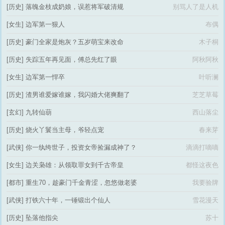
[历史]
落魄金枝成奶娘，误惹将军破清规
别骂人了是人机
[女生]
边军第一狠人
布偶
[历史]
豪门全家是炮灰？五岁萌宝来改命
木子桐
[历史]
失踪五年再见面，傅总先红了眼
阿秋阿秋
[女生]
边军第一悍卒
叶听澜
[历史]
渣男谁爱嫁谁嫁，我闪婚大佬爽翻了
芝芝草莓
[玄幻]
九转仙葫
西山落尘
[历史]
烧火丫鬟当主母，爷轻点宠
春来芽
[武侠]
你一纨绔世子，投资女帝捡漏成神了？
滴滴打嘀嘀
[女生]
边关枭雄：从领取罪女到千古帝皇
都怪这夜色
[都市]
重生70，趁豪门千金青涩，忽悠做老婆
我要验牌
[武侠]
打铁六十年，一锤锻出个仙人
雪花漫天
[历史]
坠落他指尖
苏十