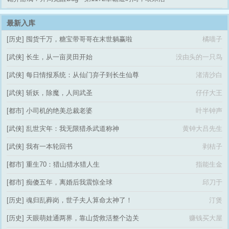
级天赋
了
最新入库
[历史]
囤货千万，糖宝带哥哥在末世躺赢啦
橘喵子
[武侠]
长生，从一亩灵田开始
没由头的一只鸟
[武侠]
每日情报系统：从仙门弃子到长生仙尊
渚清沙白
[武侠]
斩妖，除魔，人间武圣
仔仔大王
[都市]
小司机的绝美总裁老婆
叶半钟声
[武侠]
乱世灾年：我无限猎杀武道称神
黄钟大吕先生
[武侠]
我有一本轮回书
剥桔子
[都市]
重生70：猎山猎水猎人生
指能生金
[都市]
痴傻五年，离婚后我震惊全球
邱刀于
[历史]
魂归乱葬岗，世子夫人算命太神了！
汀煲
[历史]
天眼萌娃通两界，靠山货救活整个边关
赚钱买大屋