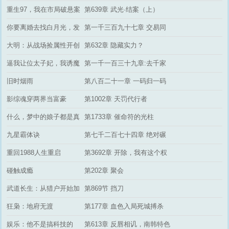
吃鸡排吗
重生97，我在市局破悬案
第639章 武光·结案（上）
你要离婚去找白月光，发
第一千三百九十七章 交易同
现我是神医后悔什么
意了
大明：从战场捡属性开创
第632章 隐藏实力？
诸天大明
逼我让位太子妃，我诱魔
第一千一百三十九章:去千家
君沦陷被宠上天
旧时烟雨
第八百二十一章 一码归一码
影综魂穿两界当富豪
第1002章 天罚代行者
什么，梦中的娘子都是真
第1733章 催命符的光柱
的
九星霸体诀
第七千二百七十四章 绝对碾
压
重回1988人生重启
第3692章 开除，我有这个权
利
碰触成瘾
第202章 聚会
武道长生：从猎户开始加
第869节 挡刀
点修行
狂枭：地府无渡
第177章 血色入局死城搏杀
（7）
娱乐：他不是搞科技的
第613章 反唇相讥，南韩特色