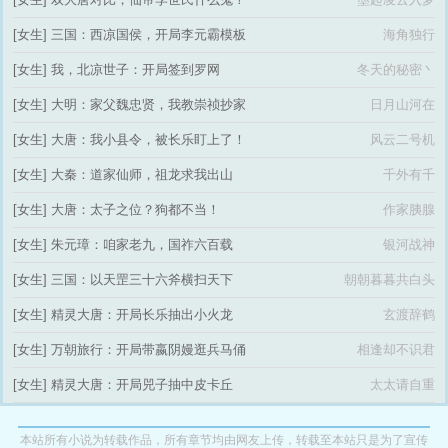
[女生]
三国：西凉国侯，开局李元霸模板
海角独行
[女生]
我，北凉世子：开局签到罗网
冬天的秘密丶
[女生]
大明：家父魏忠贤，我教崇祯抄家
日月山河在
[女生]
大唐：我小县令，被长乐盯上了！
风云二号机
[女生]
大秦：道家仙师，祖龙求我出山
千外有千
[女生]
大唐：太子之位？狗都不当！
作家胰腺
[女生]
朱元璋：咱家老九，国祚六百载
银河战神
[女生]
三国：以天罡三十六斧横扫天下
朝朝暮暮共白头
[女生]
精灵大唐：开局长乐抽出小火龙
玄渡辞鹤
[女生]
万朝旅行：开局带嬴阴嫚逛兵马俑
相逢却不识君
[女生]
精灵大唐：开局兕子抽中皮卡丘
太太请自重
本站所有小说为转载作品，所有章节均由网友上传，转载至本站只是为了宣传