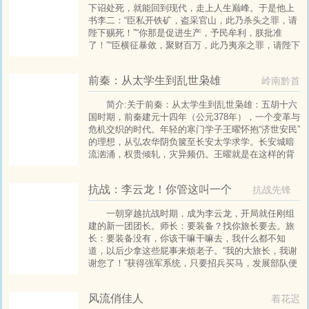
下诏处死，就能回到现代，走上人生巅峰。于是他上
书李二：“臣私开铁矿，盗采官山，此乃杀头之罪，请
陛下赐死！”“你那是促进生产，予民牟利，朕批准
了！”“臣横征暴敛，聚财百万，此乃夷亲之罪，请陛下
赐死！”“你那是鼓励商贸，合理征税，朕不追究！”“臣
私扩军备，带甲十万，此乃诛族之罪，请陛下赐死！”
前秦：从太学生到乱世枭雄
岭南黔首
“你那是为国戍边，保境安民，朕该嘉奖！”……于是乎
简介:关于前秦：从太学生到乱世枭雄：五胡十六
国时期，前秦建元十四年（公元378年），一个变革与
危机交织的时代。年轻的寒门学子王曜怀抱“济世安民”
的理想，从弘农华阴负箧至长安太学求学。长安城暗
流汹涌，权贵倾轧，灾异频仍。王曜就是在这样的背
景下以身入局，誓要抚平河山的伤痕。这是少年书生
在浊世中的寻路记，一部描绘淝水之战前夜，士人王
抗战：李云龙！你管这叫一个
抗战先锋
曜从一介书生到乱世枭雄的裂变之路.....
团？
官
一朝穿越抗战时期，成为李云龙，开局就任刚组
建的新一团团长。师长：要装备？找你旅长要去。旅
长：要装备没有，你该干嘛干嘛去，我什么都不知
道，以后少拿这些屁事来烦老子。“我的大旅长，我谢
谢您了！”获得强军系统，只要招兵买马，发展部队便
可获得奖励。于是，一个富裕的新一团诞生。一年
后，师部遭到围剿，新一团兵力大集结。旅长：让你
风流俏佳人
着花迟
去苍云岭阻击敌人，你反围剿？李云龙：阻击最好的