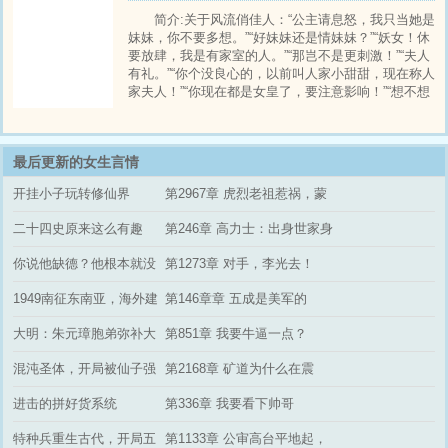
方式不是歼灭敌人吗？副总：李云龙！你
简介:关于风流俏佳人：“公主请息怒，我只当她是
妹妹，你不要多想。”“好妹妹还是情妹妹？”“妖女！休
要放肆，我是有家室的人。”“那岂不是更刺激！”“夫人
有礼。”“你个没良心的，以前叫人家小甜甜，现在称人
家夫人！”“你现在都是女皇了，要注意影响！”“想不想
做摄政王？”（温馨提示：古典穿越文，无系统，后宫
修罗场，历史争霸文，量大管饱，安全无毒。）
最后更新的女生言情
开挂小子玩转修仙界
第2967章 虎烈老祖惹祸，蒙
面人取留影
二十四史原来这么有趣
第246章 高力士：出身世家身
落尘，一世忠宦伴玄宗
你说他缺德？他根本就没
第1273章 对手，李光去！
有那东西
1949南征东南亚，海外建
第146章章 五成是美军的
国
大明：朱元璋胞弟弥补大
第851章 我要牛逼一点？
明遗憾
混沌圣体，开局被仙子强
第2168章 矿道为什么在震
迫双修
动？
进击的拼好货系统
第336章 我要看下帅哥
特种兵重生古代，开局五
第1133章 公审高台平地起，