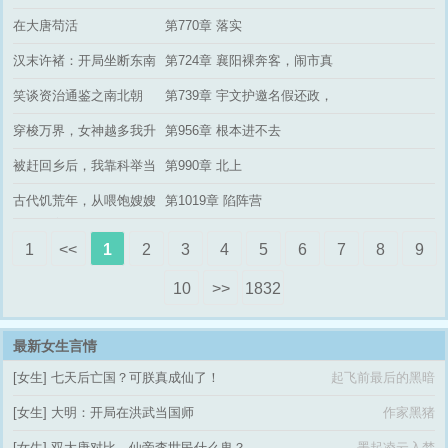
个拖油瓶
全城吃瓜赶大集
在大唐苟活
第770章 落实
汉末许褚：开局坐断东南
第724章 襄阳裸奔客，闹市真
丈夫
笑谈资治通鉴之南北朝
第739章 宇文护邀名假还政，
陈霸先筹略固江东
穿梭万界，女神越多我升
第956章 根本进不去
级越快
被赶回乡后，我靠科举当
第990章 北上
阁老
古代饥荒年，从喂饱嫂嫂
第1019章 陷阵营
开始纳妾
1
<<
1
2
3
4
5
6
7
8
9
10
>>
1832
最新女生言情
[女生]
七天后亡国？可朕真成仙了！
起飞前最后的黑暗
[女生]
大明：开局在洪武当国师
作家黑猪
[女生]
双大唐对比，仙帝李世民什么鬼？
墨起凌云入梦