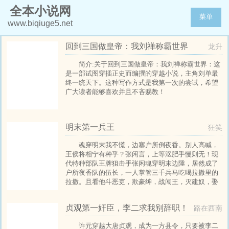
全本小说网
菜单
www.biqiuge5.net
回到三国做皇帝：我刘禅称霸世界
龙升
简介:关于回到三国做皇帝：我刘禅称霸世界：这
是一部试图穿插正史而编撰的穿越小说，主角刘单最
终一统天下。这种写作方式是我第一次的尝试，希望
广大读者能够喜欢并且不吝赐教！
明末第一兵王
狂笑
魂穿明末我不慌，边塞户所倒夜香。别人高喊，
王侯将相宁有种乎？张闲言，上等沤肥手慢则无！现
代特种部队王牌狙击手张闲魂穿明末边陲，居然成了
户所夜香队的伍长，一人掌管三千兵马吃喝拉撒里的
拉撒。且看他斗恶吏，欺豪绅，战闯王，灭建奴，娶
娇娘，发粪图强，重塑大明。都说肥水不流外人田，
在我这，流哪家我是算。
贞观第一奸臣，李二求我别辞职！
路在西南
许元穿越大唐贞观，成为一方县令，只要被李二