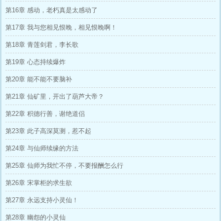
第16章 感动，老朽真是太感动了
第17章 我与您相见恨晚，相见恨晚啊！
第18章 青莲剑君，李长歌
第19章 心态持续爆炸
第20章 能不能不要脑补
第21章 仙矿里，开出了葫芦大帝？
第22章 积德行善，谢绝道侣
第23章 此子高深莫测，惹不起
第24章 与仙师续缘的方法
第25章 仙师为我忙不停，不要报酬怎么行
第26章 宋掌柜的求生欲
第27章 永远支持小灵仙！
第28章 幽怨的小灵仙