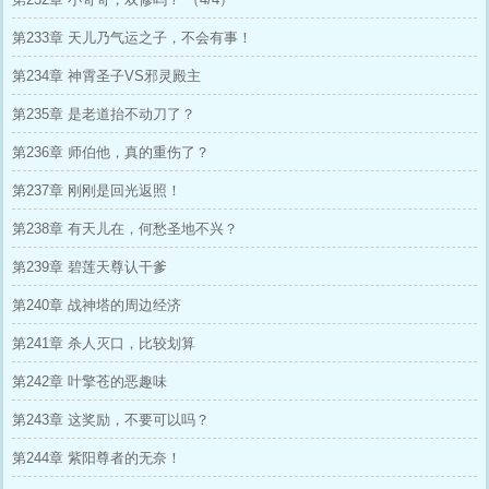
第233章 天儿乃气运之子，不会有事！
第234章 神霄圣子VS邪灵殿主
第235章 是老道抬不动刀了？
第236章 师伯他，真的重伤了？
第237章 刚刚是回光返照！
第238章 有天儿在，何愁圣地不兴？
第239章 碧莲天尊认干爹
第240章 战神塔的周边经济
第241章 杀人灭口，比较划算
第242章 叶擎苍的恶趣味
第243章 这奖励，不要可以吗？
第244章 紫阳尊者的无奈！