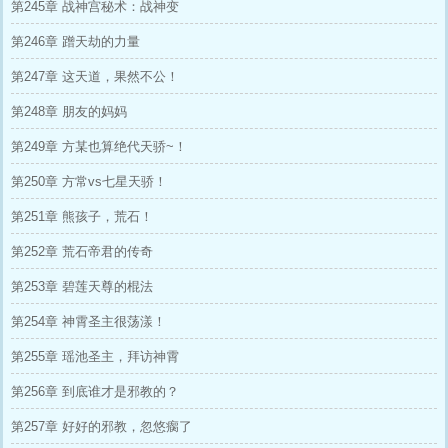
第245章 战神宫秘术：战神变
第246章 蹭天劫的力量
第247章 这天道，果然不公！
第248章 朋友的妈妈
第249章 方某也算绝代天骄~！
第250章 方常vs七星天骄！
第251章 熊孩子，荒石！
第252章 荒石帝君的传奇
第253章 碧莲天尊的棍法
第254章 神霄圣主很荡漾！
第255章 瑶池圣主，拜访神霄
第256章 到底谁才是邪教的？
第257章 好好的邪教，忽悠瘸了