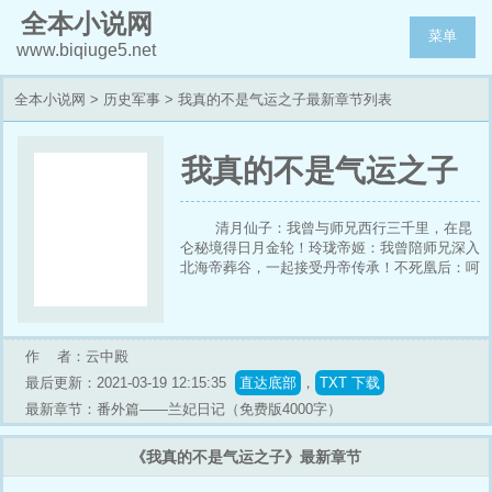
全本小说网
菜单
www.biqiuge5.net
全本小说网
>
历史军事
> 我真的不是气运之子最新章节列表
我真的不是气运之子
清月仙子：我曾与师兄西行三千里，在昆
仑秘境得日月金轮！玲珑帝姬：我曾陪师兄深入
北海帝葬谷，一起接受丹帝传承！不死凰后：呵
呵，一群雏儿！知道他的龙凰不灭体怎么来的
吗？穿越修仙界，沈天发现自己可以看到身边其
他人的气运和机缘。抱着蹭大佬主角光环的想
法，沈天开始主动结交那些气运之子。后来大家
作 者：云中殿
渐渐发现：无论是谁，只要跟沈天一起历练，就
最后更新：2021-03-19 12:15:35
直达底部
，
TXT 下载
必然会遇到大机缘，从无例外！从那天起，沈天
成了修仙界最受欢迎
最新章节：番外篇——兰妃日记（免费版4000字）
《我真的不是气运之子》最新章节