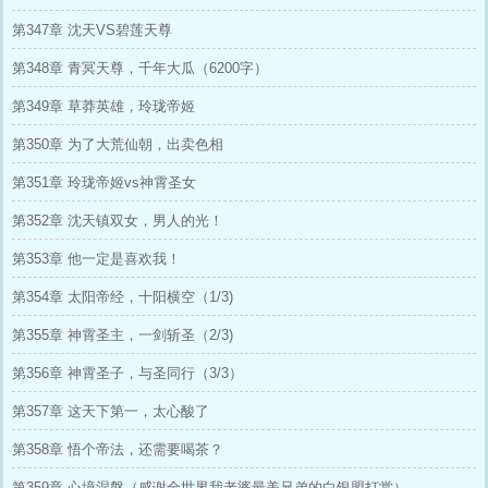
第347章 沈天VS碧莲天尊
第348章 青冥天尊，千年大瓜（6200字）
第349章 草莽英雄，玲珑帝姬
第350章 为了大荒仙朝，出卖色相
第351章 玲珑帝姬vs神霄圣女
第352章 沈天镇双女，男人的光！
第353章 他一定是喜欢我！
第354章 太阳帝经，十阳横空（1/3)
第355章 神霄圣主，一剑斩圣（2/3)
第356章 神霄圣子，与圣同行（3/3）
第357章 这天下第一，太心酸了
第358章 悟个帝法，还需要喝茶？
第359章 心境涅槃（感谢全世界我老婆最美兄弟的白银盟打赏）