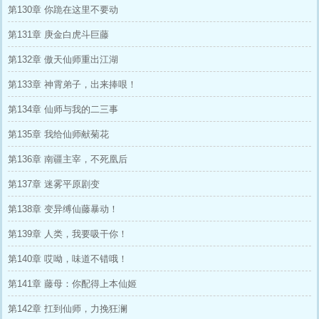
第130章 你跪在这里不要动
第131章 庚金白虎斗巨藤
第132章 傲天仙师重出江湖
第133章 神霄弟子，出来捧哏！
第134章 仙师与我的二三事
第135章 我给仙师献菊花
第136章 南疆主宰，不死凰后
第137章 迷雾平原剧变
第138章 变异缚仙藤暴动！
第139章 人类，我要吸干你！
第140章 哎呦，味道不错哦！
第141章 藤母：你配得上本仙姬
第142章 扛到仙师，力挽狂澜