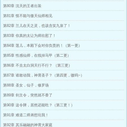
第80章 沈天的王者出装
第81章 恨不能与傲天仙师相见
第82章 兰儿在天之灵，也该含笑九泉了！
第83章 你真的太让为师欣慰了！
第84章 莲儿，本殿下会对你负责的！（第一更）
第85章 性感仙师，在线掉马甲（第二更）
第86章 不去太白洞天行不行？ （第三更）
第87章 谁敢动我，神霄圣子？（第四更，嗷呜~）
第88章 圣女，仙子，修罗场
第89章 剑主令，突然就不香了
第90章 这令牌，居然还能吃？（第三更！）
第91章 难道二师弟想坑我！
第92章 其乐融融的神霄大家庭