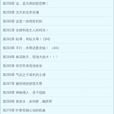
第258章 这，是天师的慈悲啊！
第259章 沈天初见李沧澜
第260章 这是一块绝世剑胚
第261章 女婿和老丈人的对决！
第262章 耻辱，奇耻大辱！ (3/4)
第263章 不行，本尊还要充钱！ （4/4）
第264章 春花秋月，瑶池大姐大！！！
第265章 有空常来瑶池坐坐
第266章 气运之子成长的土壤
第267章 被拒绝的碧莲天尊
第268章 神秘僧人，圣子指路
第269章 黄泉水，奈何桥，幽冥界
第270章 叶擎苍都心动的机缘