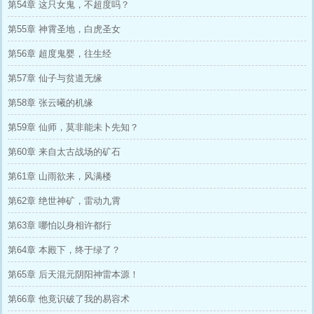
第54章 这只女鬼，不超度吗？
第55章 神霄圣地，白虎圣女
第56章 超度鬼婴，往生经
第57章 仙子与贫道无缘
第58章 张云曦的机缘
第59章 仙师，莫非能未卜先知？
第60章 来自太古战场的矿石
第61章 山雨欲来，风满楼
第62章 绝世神矿，雷动九霄
第63章 哪怕以身相许都行
第64章 本殿下，终于绿了？
第65章 后天混元阴阳神雷本源！
第66章 他竟识破了我的易容术