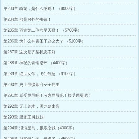
第283章 骑龙，是什么感觉！ （8000字）
第284章 那是另外的价钱！
第285章 万古第二位六星天骄！ （5700字）
第286章 为什么神霄圣子这么大？ （5100字）
第287章 这次是齐某状态不好
第288章 神秘的青铜指环 （4400字）
第289章 绝世女帝，飞仙剑意 （9100字）
第290章 史上最惨紫府圣子易主
第291章 感受屈辱吧！考虑屈辱吧！接受屈辱吧！
第292章 无上剑术，黑龙岛来客
第293章 黑龙王叫叔叔
第294章 混沌星岛，极乐之城（4000字）
第295章 那些蚌仙子，老嫩了 （4500字）