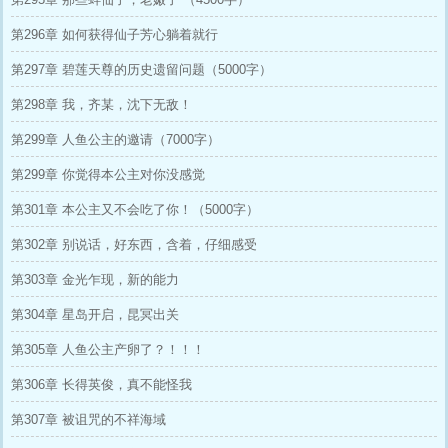
第296章 如何获得仙子芳心躺着就行
第297章 碧莲天尊的历史遗留问题（5000字）
第298章 我，齐某，沈下无敌！
第299章 人鱼公主的邀请（7000字）
第299章 你觉得本公主对你没感觉
第301章 本公主又不会吃了你！（5000字）
第302章 别说话，好东西，含着，仔细感受
第303章 金光乍现，新的能力
第304章 星岛开启，昆冥出关
第305章 人鱼公主产卵了？！！！
第306章 长得英俊，真不能怪我
第307章 被诅咒的不祥海域