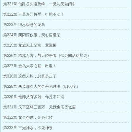
第321章 仙路尽头谁为峰，一见沈天自闭中
第322章 王某寿元将尽，折腾不动了
第323章 细思极恐的龙岛
第324章 阴阳两仪眼，天心悟道茶
第325章 龙族无上至宝，龙源果
第326章 跨越万古，与天骄争鸣（催更圈活动加更）
第327章 金乌大帝之墓，出世！
第328章 这些人族，总算是走了
第329章 西瓜那么大的金丹见过没（5100字）
第330章 他师父有多凶，你是不知道
第331章 天下至尊三百万，见我也需尽低眉
第332章 龙皇圣体，金身七转
第333章 三光神水，不死神泉