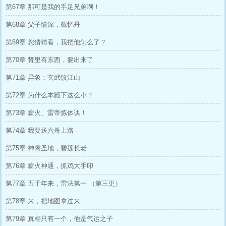
第67章 那可是我的手足兄弟啊！
第68章 父子情深，截忆丹
第69章 您猜猜看，我把他怎么了？
第70章 肾里有东西，要出来了
第71章 异象：玄武镇江山
第72章 为什么本殿下这么小？
第73章 薪火、雷帝炼体诀！
第74章 我要送六哥上路
第75章 神霄圣地，碧莲长老
第76章 薪火神通，抓鸡大手印
第77章 五千年来，雷法第一 （第三更）
第78章 来，把地图拿过来
第79章 真相只有一个，他是气运之子