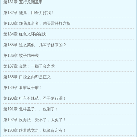
第181章 五行龙渊圣甲
第182章 徒儿，用全力打我！
第183章 颂我真名者，购买雷符打六折
第184章 红色光环的能力
第185章 这么英俊，几辈子修来的？
第186章 蚊子精来袭
第187章 金遁：一掷千金之术
第188章 口径之内即是正义
第189章 看谁吸干谁！
第190章 行车不规范，圣子两行泪！
第191章 北斗圣子……也裂了！
第192章 没办法，受不了，太烫了！
第193章 跟着感觉走，机缘肯定有！