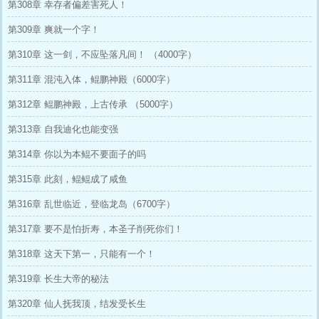
第308章 幸存者偏差害死人！
第309章 爽就一个字！
第310章 这一剑，不应坠落凡间！ （4000字）
第311章 混沌入体，鲲鹏神殿（6000字）
第312章 鲲鹏神殿，上古传承 （5000字）
第313章 自我迪化也能变强
第314章 你以为本鲲不要面子的吗
第315章 此刻，鲲鲲成了咸鱼
第316章 乱世临近，登临龙岛（6700字）
第317章 要不是怕折寿，本圣子削死你们！
第318章 这天下第一，只能有一个！
第319章 长生大帝的秘法
第320章 仙人抚我顶，结发受长生