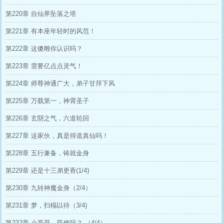
第220章 自仙界坠落之塔
第221章 有本座年轻时的风范！
第222章 这傻雕你认识吗？
第223章 需要亿点点灵气！
第224章 师尊神通广大，弟子甘拜下风
第225章 万载第一，神霄圣子
第226章 玄阴之气，六道轮回
第227章 这家伙，真是得道真仙吗！
第228章 五行兼备，铸就金身
第229章 还是十三弟更香(1/4)
第230章 九转神魔金身（2/4）
第231章 梦，扫榻以待（3/4)
第232章 小哥哥，双修吗？ （4/4）