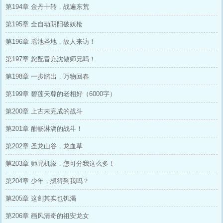
第194章 金丹十转，战遍东荒
第195章 全自动阴阳破妖枪
第196章 瑶池圣地，故人来访！
第197章 您配冒充沈傲师兄吗！
第198章 一步踏出，万物回春
第199章 碧莲天尊的老相好（6000字）
第200章 上古未完成的战斗
第201章 酣畅淋漓的战斗！
第202章 圣龙山谷，龙血草
第203章 师兄机缘，怎可分我这么多！
第204章 少年，想得到我吗？
第205章 这剑其实也饥渴
第206章 画风清奇的祖安龙女