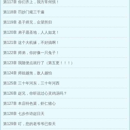
第117章 你们齐上，我方常何惧！
第118章 罚抄门规三千遍
第119章 圣子师兄，众望所归
第120章 弟子愿圣地，人人如龙！
第121章 这个大机缘，不好搞啊！
第122章 师弟，你好像一只兔子！
第123章 我随便点就行了（第五更！！！）
第124章 师姐越煞，敌人越怕
第125章 三十年河东，三十年河西
第126章 赵兄，你听说过心灵鸡汤吗？
第127章 本店特色菜，虾仁猪心
第128章 七步作诗赵日天
第129章 叮，您的老爷爷已祭天