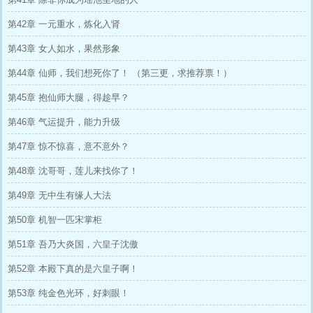
第42章 一元重水，炼化入肾
第43章 女人如水，果然形象
第44章 仙师，我们想死你了！ （第三更，求推荐票！）
第45章 抱仙师大腿，得趁早？
第46章 气运提升，能力升级
第47章 惊不惊喜，意不意外？
第48章 沈哥哥，莲儿来找你了！
第49章 无中生有缘人大法
第50章 机智一匹宋掌柜
第51章 吾乃大炎国，六皇子沈傲
第52章 本殿下真的是六皇子啊！
第53章 纯金色光环，好刺眼！