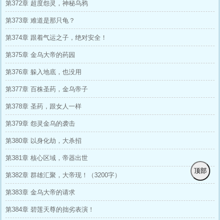
第372章 超度怨灵，神秘乌鸦
第373章 难道是那只龟？
第374章 跟着气运之子，绝对安全！
第375章 金乌大帝的药园
第376章 躲入地底，也没用
第377章 百株圣药，金乌帝子
第378章 圣药，跟女人一样
第379章 怨灵金乌的袭击
第380章 以身化劫，大杀招
第381章 核心区域，帝器出世
顶部
第382章 群雄汇聚，大帝现！（3200字）
第383章 金乌大帝的请求
第384章 碧莲天尊的拙劣表演！