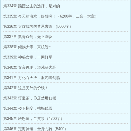
第334章 蹁跹公主的选择，是对的
第335章 今天的海水，好酸啊！（6200字，二合一大章）
第336章 太虚鲲族的禁忌古碑 （5000字）
第337章 紫青双剑，无上剑诀
第338章 鲲族大帝，真机智~
第339章 神秘女帝，一网打尽
第340章 女帝再现，混沌薪火经
第341章 万化吞天决，混沌铸剑胎
第342章 这是另外的价钱！
第343章 悟道茶，你居然用缸煮
第344章 稷下惊变，枯梅残雪
第345章 曦怒迪，兰笑泉（4700字）
第346章 定海神锤，金身九转（5400）