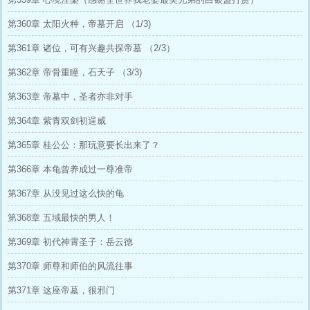
第360章 太阳火种，帝墓开启 （1/3)
第361章 诸位，可有兴趣共探帝墓 （2/3）
第362章 帝骨重瞳，石天子 （3/3)
第363章 帝墓中，圣者亦非对手
第364章 紫青双剑初逞威
第365章 桂公公：那玩意要长出来了？
第366章 本龟曾养成过一尊准帝
第367章 从没见过这么快的龟
第368章 五域最快的男人！
第369章 初代神霄圣子：岳云德
第370章 师尊和师伯的风流往事
第371章 这座帝墓，很邪门