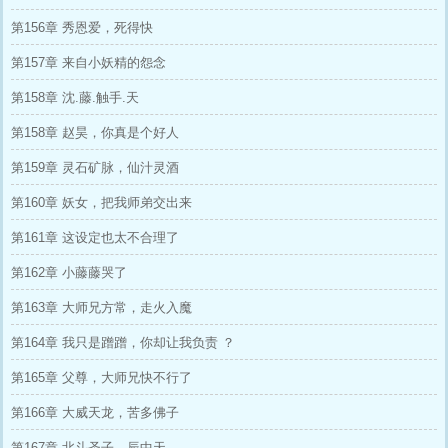
第156章 秀恩爱，死得快
第157章 来自小妖精的怨念
第158章 沈.藤.触手.天
第158章 赵昊，你真是个好人
第159章 灵石矿脉，仙汁灵酒
第160章 妖女，把我师弟交出来
第161章 这设定也太不合理了
第162章 小藤藤哭了
第163章 大师兄方常，走火入魔
第164章 我只是蹭蹭，你却让我负责 ？
第165章 父尊，大师兄快不行了
第166章 大威天龙，苦多佛子
第167章 北斗圣子，辰中天