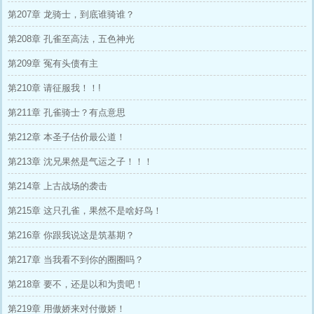
第207章 龙骑士，到底谁骑谁？
第208章 孔雀至高法，五色神光
第209章 冤有头债有主
第210章 请征服我！！!
第211章 孔雀骑士？有点意思
第212章 本圣子估价最公道！
第213章 沈兄果然是气运之子！！！
第214章 上古战场的袭击
第215章 这只孔雀，果然不是啥好鸟！
第216章 你跟我说这是筑基期？
第217章 当我看不到你的圈圈吗？
第218章 要不，还是以和为贵吧！
第219章 用傲娇来对付傲娇！