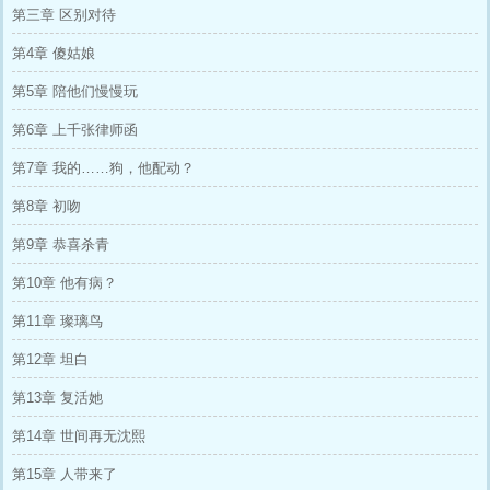
第三章 区别对待
第4章 傻姑娘
第5章 陪他们慢慢玩
第6章 上千张律师函
第7章 我的……狗，他配动？
第8章 初吻
第9章 恭喜杀青
第10章 他有病？
第11章 璨璃鸟
第12章 坦白
第13章 复活她
第14章 世间再无沈熙
第15章 人带来了