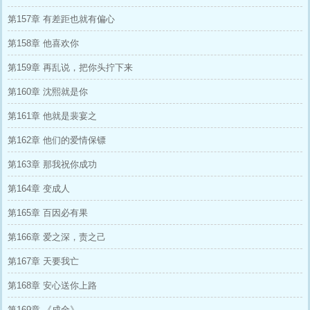
第157章 有差距也就有偏心
第158章 他喜欢你
第159章 再乱说，把你头拧下来
第160章 沈熙就是你
第161章 他就是裴宴之
第162章 他们的爱情保镖
第163章 那我祝你成功
第164章 变成人
第165章 百因必有果
第166章 爱之深，责之己
第167章 天要我亡
第168章 安心送你上路
第169章 《成全》