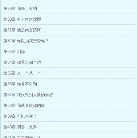
第29章 我晚上有约
第30章 有人针对沈熙
第31章 他是南宫清河
第32章 你以为我想管你？
第33章 泪痣
第34章 你重点偏了吧
第35章 来一个杀一个
第36章 你爸不对劲
第37章 我没毁别人脸的癖好
第38章 我就喜欢你的脸
第39章 可以去死了
第40章 调香，鬼手
第41章 哥哥变金主？