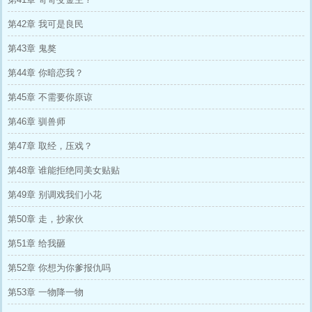
第42章 我可是良民
第43章 鬼獒
第44章 你暗恋我？
第45章 不需要你原谅
第46章 驯兽师
第47章 取经，压戏？
第48章 谁能拒绝同美女贴贴
第49章 别调戏我们小花
第50章 走，抄家伙
第51章 给我砸
第52章 你想为你爹报仇吗
第53章 一物降一物