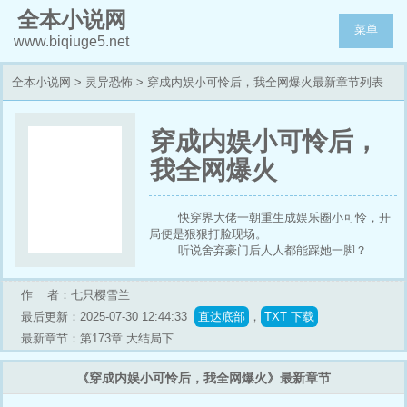
全本小说网
菜单
www.biqiuge5.net
全本小说网
>
灵异恐怖
> 穿成内娱小可怜后，我全网爆火最新章节列表
穿成内娱小可怜后，
我全网爆火
快穿界大佬一朝重生成娱乐圈小可怜，开
局便是狠狠打脸现场。
听说舍弃豪门后人人都能踩她一脚？
豪门圈说她离了沈家不行？网友笑她没实
力？娱乐圈大小姐嘲她没背景？
作 者：七只樱雪兰
裴芷表示从未见过如此自信之人。
她直接甩出自己多重身份，背景可怕得吓
最后更新：2025-07-30 12:44:33
直达底部
，
TXT 下载
人，随后她展现出绝对的音乐天赋以及唱跳能力
最新章节：第173章 大结局下
分分钟打脸。
裴芷：抱歉，可能我天赋异禀吧。
《穿成内娱小可怜后，我全网爆火》最新章节
———
面对同组演员算计，裴芷表示：你还是自