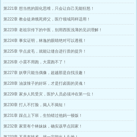
第221章 想当然的固化思维，只会让自己无能狂怒！
第222章 教会徒弟饿死师父，医疗领域同样适用！
第223章 老祖宗传下的中医，别用西医浅薄的见识理解！
第224章 事实证明，林逸的眼睛绝对可以透视！
第225章 学点皮毛，就能让缝合进行质的提升！
第226章 小震不用跑，大震跑不了！
第227章 妖孽只能当偶像，超越那是自找没趣！
第228章 油泼辣子的好坏，才是打卤面的灵魂！
第229章 家乡人民受灾，医护人员必须冲在第一位！
第230章 打人不打脸，揭人不揭短！
第231章 踩点上下班，生怕错过他妈一顿饭！
第232章 家里有个林妹妹，确实该早点回家！
第233章 不是有技术，就一定能出人头地！