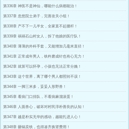
第336章 神医不是神仙，哪能什么病都能治！
第337章 忽悠院士弟子，完善攻关小组！
第338章 产不下一儿半女，全家直不起腰杆！
第339章 祸祸石山村女人，拆了他娘的医疗队！
第340章 薄薄的外科手套，又能增加几毫米直径！
第341章 正常成年男人，铁杵磨成针也有心无力！
第342章 就算可以怀孕，小孩也无法正常分娩！
第343章 这个世界，离了哪个男人都照转不误！
第344章 一脚三米多，妥妥人形野兽！
第345章 看病门口排队，不看病麻溜滚蛋！
第346章 人面兽心，破坏对村民淳朴善良的认知！
第347章 越是朴实无华的感动，越能扎进人心！
第348章 砸锅卖铁，也得凑齐换肾费用！