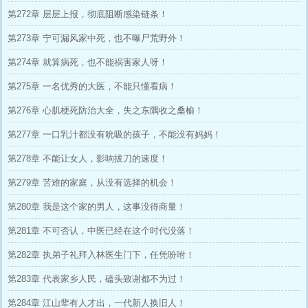
第272章 层层上报，彻底阻断感染链条！
第273章 宁可漏风家中死，也不曝尸荒野外！
第274章 就算病死，也不能祸害家人呀！
第275章 一名优秀的大医，不能只懂看病！
第276章 心肌梗死防治大全，失之东隅收之桑榆！
第277章 一口乳汁都没有吮吸的孩子，不能没有妈妈！
第278章 不能让女人，影响拔刀的速度！
第279章 苦难的家庭，从没有选择的机会！
第280章 我是这个家的男人，这事没得商量！
第281章 不可否认，中医已经在这个时代没落！
第282章 执弟子礼拜入林医生门下，任凭吩咐！
第283章 代表家乡人民，磕头致谢都不为过！
第284章 江山辈有人才出，一代新人换旧人！