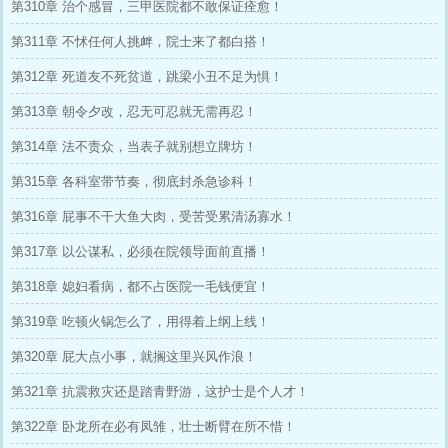
第310章 治个感冒，三甲医院都不敢保证痊愈！
第311章 不怵任何人挑衅，院士来了都白搭！
第312章 死道友不死贫道，跳梁小丑不足为惧！
第313章 朝令夕改，忍无可忍就无需再忍！
第314章 法不责众，当表子就别想立牌坊！
第315章 各科室带节奏，彻底封杀急诊科！
第316章 屁事不干大鱼大肉，受苦受累清汤寡水！
第317章 以公谋私，必须在院领导面前直播！
第318章 媳妇看病，都不占医院一毛钱便宜！
第319章 吃顿火锅怎么了，用得着上纲上线！
第320章 屁大点小事，就搁这里兴风作浪！
第321章 抗震救灾还是踏青野游，这护士是个人才！
第322章 卧龙所在必有凤雏，壮士断臂在所不惜！