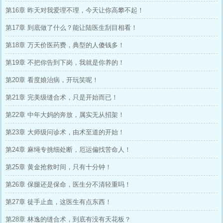
第16章 昨天对我爱理不理，今天让你高攀不起！
第17章 到底做了什么？能让陆医生刮目相看！
第18章 万天价医药费，典型的人傻钱多！
第19章 不把你告到下岗，我就是你养的！
第20章 看度娘治病，开玩笑呢！
第21章 完美级缝合术，只是开始而已！
第22章 中年大妈的奔放，属实无从招架！
第23章 大师级问诊术，由术至道的开始！
第24章 麻绳专挑细处断，厄运偏找苦命人！
第25章 黄金抢救时间，只有十分钟！
第26章 保腿还是保命，医生分不清轻重吗！
第27章 徒手止血，这医生有点东西！
第28章 林逸的缝合术，到底有没有天花板？