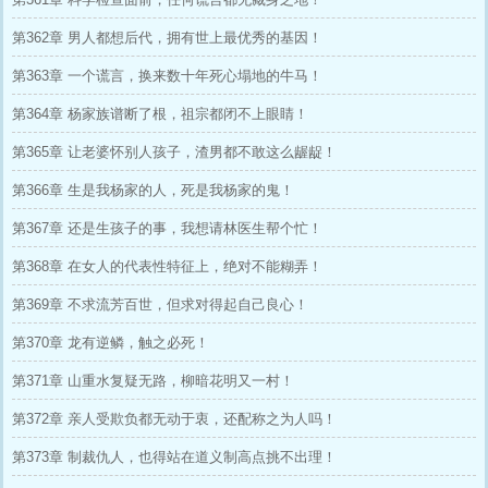
第362章 男人都想后代，拥有世上最优秀的基因！
第363章 一个谎言，换来数十年死心塌地的牛马！
第364章 杨家族谱断了根，祖宗都闭不上眼睛！
第365章 让老婆怀别人孩子，渣男都不敢这么龌龊！
第366章 生是我杨家的人，死是我杨家的鬼！
第367章 还是生孩子的事，我想请林医生帮个忙！
第368章 在女人的代表性特征上，绝对不能糊弄！
第369章 不求流芳百世，但求对得起自己良心！
第370章 龙有逆鳞，触之必死！
第371章 山重水复疑无路，柳暗花明又一村！
第372章 亲人受欺负都无动于衷，还配称之为人吗！
第373章 制裁仇人，也得站在道义制高点挑不出理！