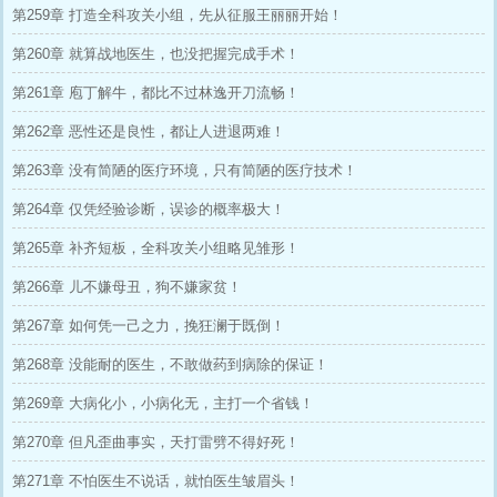
第259章 打造全科攻关小组，先从征服王丽丽开始！
第260章 就算战地医生，也没把握完成手术！
第261章 庖丁解牛，都比不过林逸开刀流畅！
第262章 恶性还是良性，都让人进退两难！
第263章 没有简陋的医疗环境，只有简陋的医疗技术！
第264章 仅凭经验诊断，误诊的概率极大！
第265章 补齐短板，全科攻关小组略见雏形！
第266章 儿不嫌母丑，狗不嫌家贫！
第267章 如何凭一己之力，挽狂澜于既倒！
第268章 没能耐的医生，不敢做药到病除的保证！
第269章 大病化小，小病化无，主打一个省钱！
第270章 但凡歪曲事实，天打雷劈不得好死！
第271章 不怕医生不说话，就怕医生皱眉头！