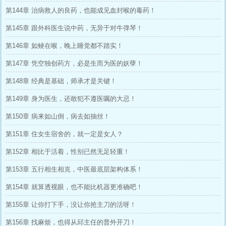
第144章 治病救人的良药，也能成见血封喉的毒药！
第145章 跟外科医生说中药，无异于对牛弹琴！
第146章 如鲠在喉，晚上睡觉都不踏实！
第147章 凭空独创药方，必是生而为医的妖孽！
第148章 经典是基础，师承才是关键！
第149章 身为医生，还敢犯不遵医嘱的大忌！
第150章 病来如山倒，病去如抽丝！
第151章 住女生宿舍的，就一定是女人？
第152章 相比于活着，性别已然无足轻重！
第153章 五行相生相克，中医最底层架构体系！
第154章 就算透视眼，也不能比机器更准确吧！
第155章 让你打下手，没让你抢主刀的活呀！
第156章 找麻烦，也得从邱主任的普外开刀！