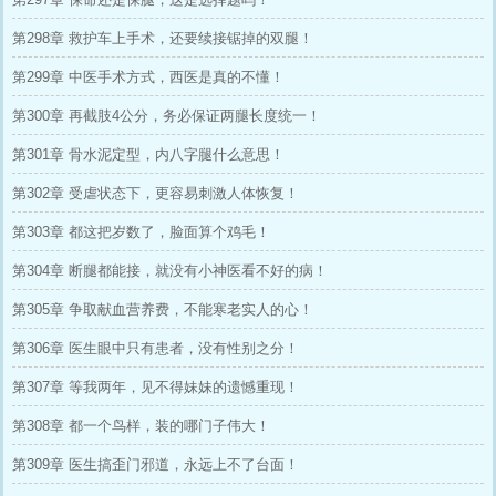
第298章 救护车上手术，还要续接锯掉的双腿！
第299章 中医手术方式，西医是真的不懂！
第300章 再截肢4公分，务必保证两腿长度统一！
第301章 骨水泥定型，内八字腿什么意思！
第302章 受虐状态下，更容易刺激人体恢复！
第303章 都这把岁数了，脸面算个鸡毛！
第304章 断腿都能接，就没有小神医看不好的病！
第305章 争取献血营养费，不能寒老实人的心！
第306章 医生眼中只有患者，没有性别之分！
第307章 等我两年，见不得妹妹的遗憾重现！
第308章 都一个鸟样，装的哪门子伟大！
第309章 医生搞歪门邪道，永远上不了台面！