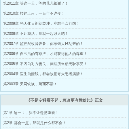
第2011章 等这一天，等的花儿都谢了！
第2010章 拉钩上吊，一百年不许变！
第2009章 光天化日朗朗乾坤，竟敢当众行凶！
第2008章 不让我活，那就一起毁灭吧！
第2007章 监控配收音设备，你家钱大风刮来的！
第2006章 自己活的有尊严，才能获得他人的尊重！
第2005章 不因为对方善良，就理所当然无耻享受！
第2004章 医生为赚钱，都会故意夸大患者病情！
第2003章 天网恢恢，疏而不漏！
《不是专科看不起，急诊更有性价比》正文
第1章 这一世，决不让遗憾重新！
第2章 都会一点，那就是什么都不会！