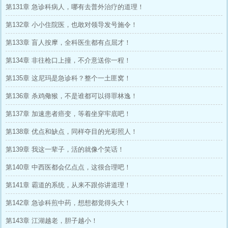
第131章 急诊科病人，哪有去普外治疗的道理！
第132章 小小住院医，也敢对领导发号施令！
第133章 盲人按摩，全科医生都有点屈才！
第134章 非往枪口上撞，不介意送你一程！
第135章 这尼玛是急诊科？整个一土匪窝！
第136章 杀鸡儆猴，不是谁都可以得罪林逸！
第137章 加速患者癌变，等着坐穿牢底吧！
第138章 优点和缺点，同样夺目的光彩照人！
第139章 我这一辈子，活的就像个笑话！
第140章 中西医都会亿点点，这很合理吧！
第141章 霸道的系统，从来不跟你讲道理！
第142章 急诊科煎中药，想想都觉得头大！
第143章 江湖越老，胆子越小！