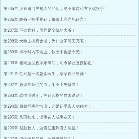
第285章 没有鬼门关抢人的经历，绝不敢对药方下此狠手！
第286章 陇省一把手见到，都得上宾之礼待之！
第287章 不去骨科，照样是全院的大爷！
第288章 大晚上扒宿舍楼，为什么不等天亮呢！
第289章 半小时内不输血，救出来也是个死！
第290章 相同血型直系亲属间，明令禁止直接输血！
第291章 你只是一名急诊医生，别拿自己当神！
第292章 必须抽我们的血，用不上先备着！
第293章 恐怕没时间，等到合格的血浆送达！
第294章 超越同事的情谊，还是超乎常人的伟大！
第295章 风雨欲来，谋事在人成事在天！
第296章 截肢救人，这责任重到没人敢担！
第297章 保命还是保腿，这是选择题吗！