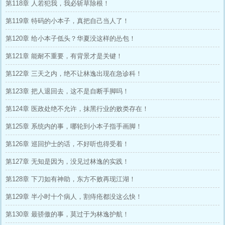
第118章 人若犯我，我必斩草除根！
第119章 特码的小本子，真把自己当人了！
第120章 给小本子低头？华夏没这样的怂包！
第121章 能耐不重要，有背景才是关键！
第122章 三天之内，绝不让林逸出现在急诊科！
第123章 把人退回去，这不是自断手脚吗！
第124章 医政处绝不允许，抹黑行业的败类存在！
第125章 系统内的事，哪轮到小本子指手画脚！
第126章 巡回护士的话，不好听也得受着！
第127章 无知是因为，没见过林逸的实践！
第128章 下刀如有神助，东方不败再现江湖！
第129章 半小时十个病人，割痔疮都没这么快！
第130章 最骄傲的事，莫过于为林逸护航！