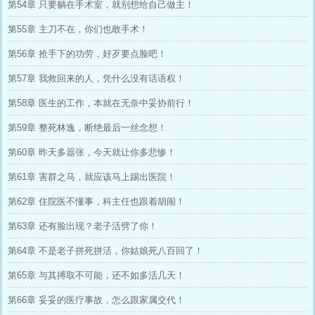
第54章 只要躺在手术室，就别想给自己做主！
第55章 主刀不在，你们也敢手术！
第56章 抢手下的功劳，好歹要点脸吧！
第57章 我救回来的人，凭什么没有话语权！
第58章 医生的工作，本就在无奈中妥协前行！
第59章 整死林逸，断绝最后一丝念想！
第60章 昨天多嚣张，今天就让你多悲惨！
第61章 害群之马，就应该马上踢出医院！
第62章 住院医不懂事，科主任也跟着胡闹！
第63章 还有脸出现？老子活劈了你！
第64章 不是老子拼死拼活，你姑娘死八百回了！
第65章 与其搏取不可能，还不如多活几天！
第66章 妥妥的医疗事故，怎么跟家属交代！