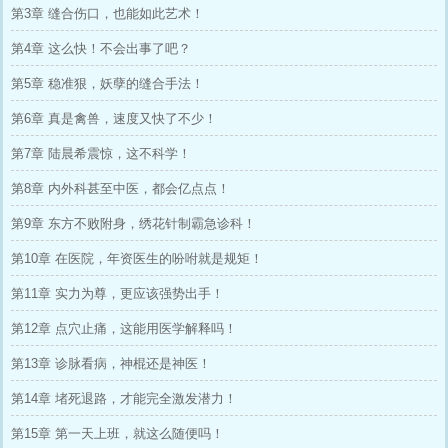
第3章 缝合伤口，也能如此艺术！
第4章 这么快！不会出事了吧？
第5章 稳准狠，妖孽的缝合手法！
第6章 真是禽兽，速度又快了不少！
第7章 陆晨希震惊，这不科学！
第8章 内外科甚至中医，都会亿点点！
第9章 东方不败附身，绣花针制霸急诊科！
第10章 在医院，年资医生的吩咐就是规矩！
第11章 实力为尊，更应该强势出手！
第12章 点穴止痛，这能用医学解释吗！
第13章 诊脉看病，神棍还是神医！
第14章 堵死退路，才能完全激发潜力！
第15章 第一天上班，就这么随便吗！