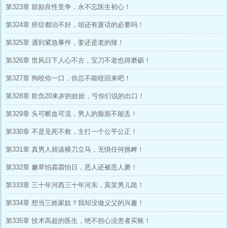
第323章 鼓励良性竞争，永不忘医生初心！
第324章 癌症都治不好，咱还有废话的必要吗！
第325章 遇到紧急事件，姜还是老的辣！
第326章 世风日下人心不古，宝刀不老也得磨砺！
第327章 狗咬你一口，你总不能咬回来吧！
第328章 欺负20来岁的娃娃，亏你们说的出口！
第329章 头可断血可流，男人的脸面不能丢！
第330章 不是见死不救，主打一个公平公正！
第331章 真男人就该横刀立马，无惧任何挑衅！
第332章 嫩草怕霜霜怕日，恶人还被恶人磨！
第333章 三十年河西三十年河东，莫笑男儿跪！
第334章 想当三姓家奴？我却没做义父的兴趣！
第335章 技术高超的医生，绝不担心没患者买账！