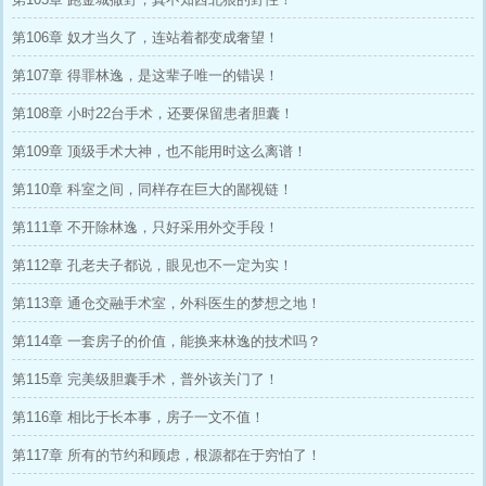
第106章 奴才当久了，连站着都变成奢望！
第107章 得罪林逸，是这辈子唯一的错误！
第108章 小时22台手术，还要保留患者胆囊！
第109章 顶级手术大神，也不能用时这么离谱！
第110章 科室之间，同样存在巨大的鄙视链！
第111章 不开除林逸，只好采用外交手段！
第112章 孔老夫子都说，眼见也不一定为实！
第113章 通仓交融手术室，外科医生的梦想之地！
第114章 一套房子的价值，能换来林逸的技术吗？
第115章 完美级胆囊手术，普外该关门了！
第116章 相比于长本事，房子一文不值！
第117章 所有的节约和顾虑，根源都在于穷怕了！