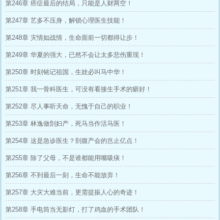
第246章 癌症最后的结局，只能是人财两空！
第247章 艺多不压身，解锁心理医生技能！
第248章 灾情如战情，生命面前一切都得让步！
第249章 华夏的强大，已然不会让太多悲伤重现！
第250章 时刻铭记祖国，生娃必叫马中华！
第251章 我一骨科医生，可没有看接生手术的癖好！
第252章 尽人事听天命，无愧于自己的职业！
第253章 林逸做剖妇产，死马当作活马医！
第254章 这是急诊医生？剖腹产会的岂止亿点！
第255章 除了父母，不是谁都能用嘴吸痰！
第256章 不到最后一刻，生命不能放弃！
第257章 大灾大难当前，更需提振人心的奇迹！
第258章 手电筒当无影灯，打了鸡血的手术团队！