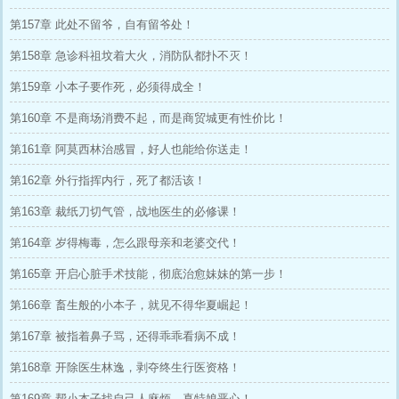
第157章 此处不留爷，自有留爷处！
第158章 急诊科祖坟着大火，消防队都扑不灭！
第159章 小本子要作死，必须得成全！
第160章 不是商场消费不起，而是商贸城更有性价比！
第161章 阿莫西林治感冒，好人也能给你送走！
第162章 外行指挥内行，死了都活该！
第163章 裁纸刀切气管，战地医生的必修课！
第164章 岁得梅毒，怎么跟母亲和老婆交代！
第165章 开启心脏手术技能，彻底治愈妹妹的第一步！
第166章 畜生般的小本子，就见不得华夏崛起！
第167章 被指着鼻子骂，还得乖乖看病不成！
第168章 开除医生林逸，剥夺终生行医资格！
第169章 帮小本子找自己人麻烦，真特娘恶心！