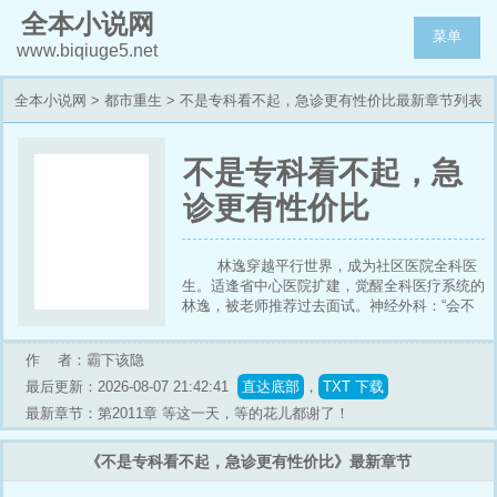
全本小说网
菜单
www.biqiuge5.net
全本小说网
>
都市重生
> 不是专科看不起，急诊更有性价比最新章节列表
不是专科看不起，急
诊更有性价比
林逸穿越平行世界，成为社区医院全科医
生。适逢省中心医院扩建，觉醒全科医疗系统的
林逸，被老师推荐过去面试。神经外科：“会不
会治疗脑梗病人？”林逸：“会亿点。”心胸外科：
“会不会外科手术？”林逸：“也会亿点。”影像
作 者：霸下该隐
科：“B超、心超、磁共振，会哪种？”林逸：“都
会亿点。”所有科主任嫌弃的摇头，“什么都会一
最后更新：2026-08-07 21:42:41
直达底部
，
TXT 下载
点，那就是什么都...
最新章节：第2011章 等这一天，等的花儿都谢了！
《不是专科看不起，急诊更有性价比》最新章节