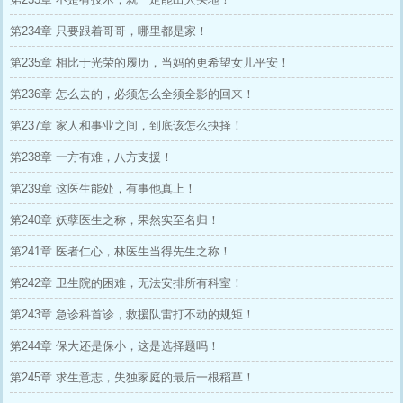
第234章 只要跟着哥哥，哪里都是家！
第235章 相比于光荣的履历，当妈的更希望女儿平安！
第236章 怎么去的，必须怎么全须全影的回来！
第237章 家人和事业之间，到底该怎么抉择！
第238章 一方有难，八方支援！
第239章 这医生能处，有事他真上！
第240章 妖孽医生之称，果然实至名归！
第241章 医者仁心，林医生当得先生之称！
第242章 卫生院的困难，无法安排所有科室！
第243章 急诊科首诊，救援队雷打不动的规矩！
第244章 保大还是保小，这是选择题吗！
第245章 求生意志，失独家庭的最后一根稻草！