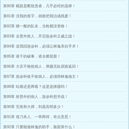
第80章 截肢是断肢患者，几乎必经的选择！
第81章 没我的签字，就敢把我治成残废！
第82章 猪一般的队友，当枪都没资格！
第83章 去普外抢人，开启急诊科立威之战！
第84章 送我回急诊科，必须让林逸亲自手术！
第85章 谁干的破事，谁去擦屁股！
第86章 大言不惭抢病人，厚颜无耻原路返回！
第87章 急诊科收不收病人，必须得林逸做主！
第88章 站着还是蹲着？这是选择题吗！
第89章 抢普外的病人，急诊科想开战！
第90章 完美和大师，到底高明多少！
第91章 借刀杀人、一举两得，有点意思！
第92章 只要能做林逸的助手，脸面算什么！