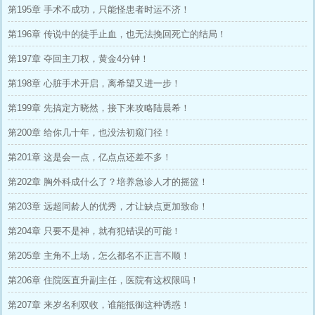
第195章 手术不成功，只能怪患者时运不济！
第196章 传说中的徒手止血，也无法挽回死亡的结局！
第197章 夺回主刀权，黄金4分钟！
第198章 心脏手术开启，离希望又进一步！
第199章 先搞定方晓然，接下来攻略陆晨希！
第200章 给你几十年，也没法初窥门径！
第201章 这是会一点，亿点点还差不多！
第202章 胸外科成什么了？培养急诊人才的摇篮！
第203章 远超同龄人的优秀，才让缺点更加致命！
第204章 只要不是神，就有犯错误的可能！
第205章 主角不上场，怎么都名不正言不顺！
第206章 住院医直升副主任，医院有这权限吗！
第207章 来岁名利双收，谁能抵御这种诱惑！