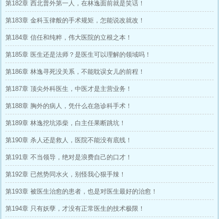
第182章 西北普外第一人，在林逸面前就是笑话！
第183章 金科玉律般的手术规矩，怎能说改就改！
第184章 信任和纯粹，伟大医院的立根之本！
第185章 医生还是法师？是医生可以理解的领域吗！
第186章 林逸寻死没关系，不能耽误女儿的前程！
第187章 顶尖外科医生，中医才是主营业务！
第188章 胸外的病人，凭什么在急诊科手术！
第189章 林逸挖坑添柴，白主任果断跳坑！
第190章 杀人还是救人，医院不能没有底线！
第191章 不当领导，绝对是浪费自己的口才！
第192章 已然势同水火，别怪我心狠手辣！
第193章 被医生治愈的患者，也是对医生最好的治愈！
第194章 只有妖孽，才没有正常医生的技术极限！