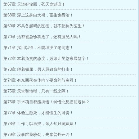
第67章 天道好轮回，苍天饶过谁！
第68章 穿上这身白大褂，畜生也得治！
第69章 不具备起码的医德，就不配称为医生！
第70章 活都被急诊科抢了，还有脸见人吗！
第71章 拭目以待，不能埋没了老同志！
第72章 本着负责的态度，必须让吴悠家属签字！
第73章 蹲着撒尿，男人最致命的打击！
第74章 有东西落在体内？要命的节奏呀！
第75章 天堂和地狱，只有一线之隔！
第76章 手术项目都能搞错！钟惜北想提前退休？
第77章 体验过濒死，才能懂生的可贵！
第78章 工作可以再找，亲人却只剩妹妹！
第79章 没事跟我较劲，先拿普外开刀！