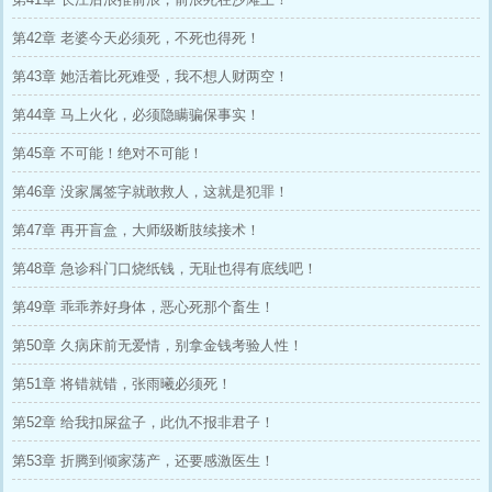
第42章 老婆今天必须死，不死也得死！
第43章 她活着比死难受，我不想人财两空！
第44章 马上火化，必须隐瞒骗保事实！
第45章 不可能！绝对不可能！
第46章 没家属签字就敢救人，这就是犯罪！
第47章 再开盲盒，大师级断肢续接术！
第48章 急诊科门口烧纸钱，无耻也得有底线吧！
第49章 乖乖养好身体，恶心死那个畜生！
第50章 久病床前无爱情，别拿金钱考验人性！
第51章 将错就错，张雨曦必须死！
第52章 给我扣屎盆子，此仇不报非君子！
第53章 折腾到倾家荡产，还要感激医生！