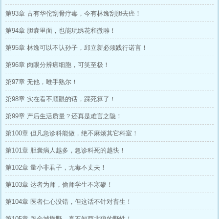
第93章 古有华佗刮骨疗毒，今有林逸刮胆去癌！
第94章 胆囊里面，也能玩绣花和微雕！
第95章 林逸可以不认孙子，邱立新必须践行诺言！
第96章 肉眼分辨癌细胞，可笑至极！
第97章 无他，唯手熟尔！
第98章 实在看不顺眼的话，踩死算了！
第99章 产后生活质量？还真是难言之隐！
第100章 但凡急诊科能做，绝不麻烦其它科室！
第101章 胆囊病人越多，急诊科死的越快！
第102章 量小非君子，无毒不丈夫！
第103章 达者为师，偷师学生不寒碜！
第104章 医者仁心没错，但这话不针对畜生！
第105章 跑金城撒野，真不知西北狼的野性！