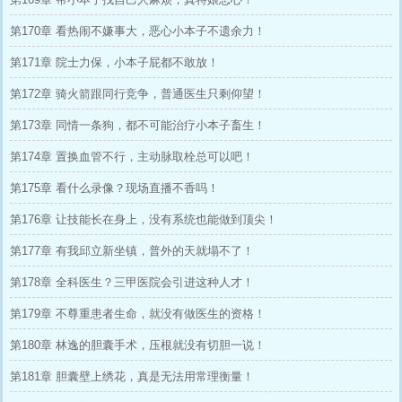
第170章 看热闹不嫌事大，恶心小本子不遗余力！
第171章 院士力保，小本子屁都不敢放！
第172章 骑火箭跟同行竞争，普通医生只剩仰望！
第173章 同情一条狗，都不可能治疗小本子畜生！
第174章 置换血管不行，主动脉取栓总可以吧！
第175章 看什么录像？现场直播不香吗！
第176章 让技能长在身上，没有系统也能做到顶尖！
第177章 有我邱立新坐镇，普外的天就塌不了！
第178章 全科医生？三甲医院会引进这种人才！
第179章 不尊重患者生命，就没有做医生的资格！
第180章 林逸的胆囊手术，压根就没有切胆一说！
第181章 胆囊壁上绣花，真是无法用常理衡量！