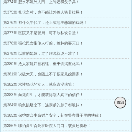
第374章 肥水不流外人田，上阵还得父子兵！
第375章 礼仪之村，也不能让外姓人骑着拉屎！
第376章 都什么年代了，还上演地主恶霸的戏码！
第377章 医院又不是警局，可不敢私设公堂！
第378章 强抢民女指使人行凶，姓林的要灭口！
第379章 以前的媳妇，过了昨晚就说不准了！
第380章 抢人家媳妇被石锤，至于饥渴至此吗！
第381章 说破大天，也阻止不了杨家儿媳回家！
第382章 水性杨花的女人，就应该浸猪笼！
第383章 向死而生，才能获得别人真正的信任！
顶部
第384章 狗急跳墙之下，连亲爹的脖子都敢抹！
第385章 保护群众生命财产安全，刻在警察骨子里的铁律！
第386章 哪怕畜生昏死在医院大门口，该救还得救！