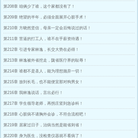
第208章 咱俩少了谁，这个家都没有了！
第209章 绝望的半年，必须全面展开心脏手术！
第210章 方晓然坚信，母亲一定会后悔说过的话！
第211章 苦逼的打工人，谁不在乎薪资待遇！
第212章 引进专家林逸，长交大势在必得！
第213章 林逸被外省挖走，陇省医疗界的耻辱！
第214章 谁都不是圣人，能为理想抛弃一切！
第215章 放到长毛，也不能便宜那对狗男女！
第216章 我林逸说话，言出必行！
第217章 学生领导老师，再拐庄竖到急诊科！
第218章 心脏病不请胸外会诊，不符合流程吧！
第219章 居家过日子，治病当然是能省则省！
第220章 身为医生，没检查仪器就不看病了！