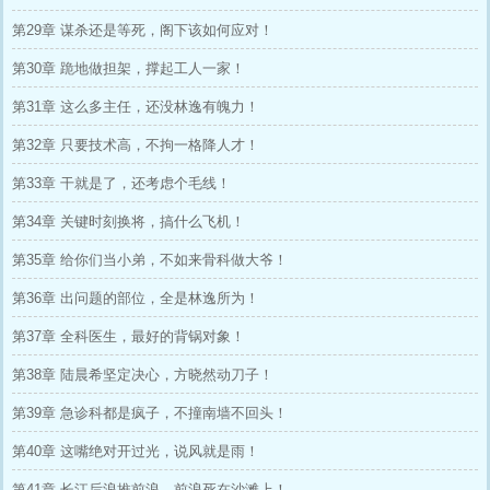
第29章 谋杀还是等死，阁下该如何应对！
第30章 跪地做担架，撑起工人一家！
第31章 这么多主任，还没林逸有魄力！
第32章 只要技术高，不拘一格降人才！
第33章 干就是了，还考虑个毛线！
第34章 关键时刻换将，搞什么飞机！
第35章 给你们当小弟，不如来骨科做大爷！
第36章 出问题的部位，全是林逸所为！
第37章 全科医生，最好的背锅对象！
第38章 陆晨希坚定决心，方晓然动刀子！
第39章 急诊科都是疯子，不撞南墙不回头！
第40章 这嘴绝对开过光，说风就是雨！
第41章 长江后浪推前浪，前浪死在沙滩上！