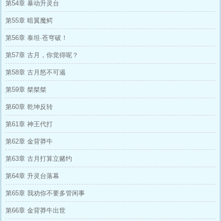
第54章 暴动升灵台
第55章 暗翼魔鳄
第56章 泰坦·苍穹破！
第57章 古月，你觉得呢？
第58章 古月怒不可遏
第59章 桀桀桀
第60章 乾坤反转
第61章 神王代打
第62章 金背莽牛
第63章 古月打算立赌约
第64章 升灵台落幕
第65章 我劝你不要多管闲事
第66章 金背莽牛出世