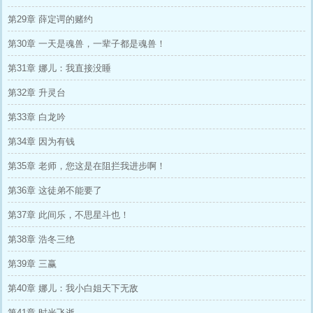
第29章 薛定谔的赌约
第30章 一天是魂兽，一辈子都是魂兽！
第31章 娜儿：我直接没睡
第32章 升灵台
第33章 白龙吟
第34章 因为有钱
第35章 老师，您这是在阻拦我进步啊！
第36章 这徒弟不能要了
第37章 此间乐，不思星斗也！
第38章 浩冬三绝
第39章 三赢
第40章 娜儿：我小白姐天下无敌
第41章 时光飞逝