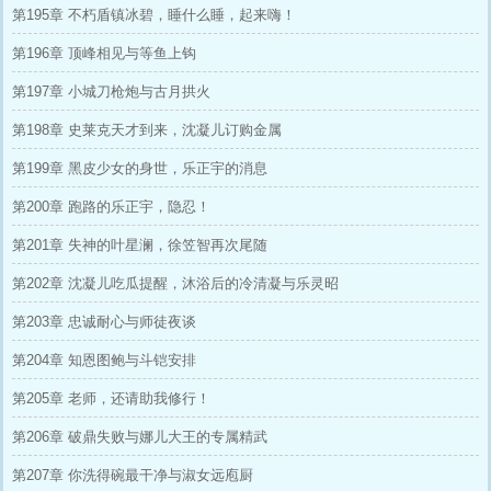
第195章 不朽盾镇冰碧，睡什么睡，起来嗨！
第196章 顶峰相见与等鱼上钩
第197章 小城刀枪炮与古月拱火
第198章 史莱克天才到来，沈凝儿订购金属
第199章 黑皮少女的身世，乐正宇的消息
第200章 跑路的乐正宇，隐忍！
第201章 失神的叶星澜，徐笠智再次尾随
第202章 沈凝儿吃瓜提醒，沐浴后的冷清凝与乐灵昭
第203章 忠诚耐心与师徒夜谈
第204章 知恩图鲍与斗铠安排
第205章 老师，还请助我修行！
第206章 破鼎失败与娜儿大王的专属精武
第207章 你洗得碗最干净与淑女远庖厨