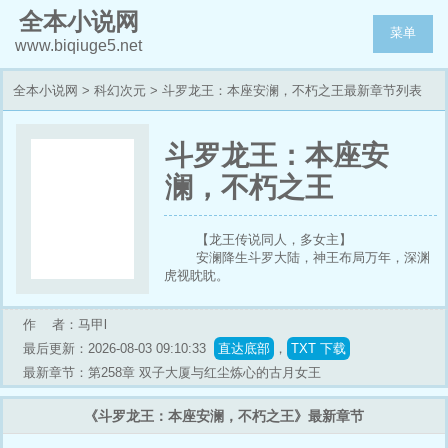
全本小说网
菜单
www.biqiuge5.net
全本小说网
>
科幻次元
> 斗罗龙王：本座安澜，不朽之王最新章节列表
斗罗龙王：本座安
澜，不朽之王
【龙王传说同人，多女主】
安澜降生斗罗大陆，神王布局万年，深渊
虎视眈眈。
面对高高在上的神祇，即使安澜是穿越
者，也不得不暂避锋芒。
作 者：马甲l
正式觉醒武魂那天，他看着手中的赤锋矛
与不朽盾，感觉长脑子了。
最后更新：2026-08-03 09:10:33
直达底部
，
TXT 下载
原来我是这个安澜！既如此，怎可堕安澜
最新章节：第258章 双子大厦与红尘炼心的古月女王
真名！
神王？半步搬血境的蝼蚁罢了，竟敢染指
《斗罗龙王：本座安澜，不朽之王》最新章节
属于我的斗罗大陆！
仙之巅！傲世间！有我安澜便有天！