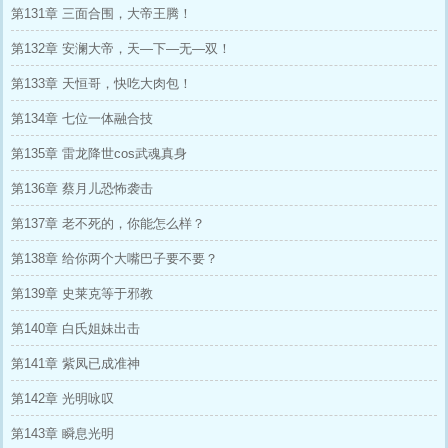
第131章 三面合围，大帝王腾！
第132章 安澜大帝，天—下—无—双！
第133章 天恒哥，快吃大肉包！
第134章 七位一体融合技
第135章 雷龙降世cos武魂真身
第136章 蔡月儿恐怖袭击
第137章 老不死的，你能怎么样？
第138章 给你两个大嘴巴子要不要？
第139章 史莱克等于邪教
第140章 白氏姐妹出击
第141章 紫凤已成准神
第142章 光明咏叹
第143章 瞬息光明