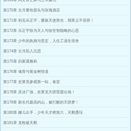
第170章 古月要给甜头与玫瑰酒店
第171章 初见乐正宇，重振天使荣光，我辈义不容辞！
第172章 乐正宇惊为天人与徐笠智隐晦的心思
第173章 少年的执拗与坚定，入住工读生宿舍
第174章 古月陷入沉思
第175章 归家遇雅莉
第176章 魂骨与黄金树悟道
第177章 史莱克参观第一站，食堂
第178章 灵冰广场，史莱克天骄雷霆出场！
第179章 新生代最高的山，被打醒的天骄梦！
第180章 娜儿出手，少年天才榜第六，天鹅墨珏
第181章 龙枪破天鹅