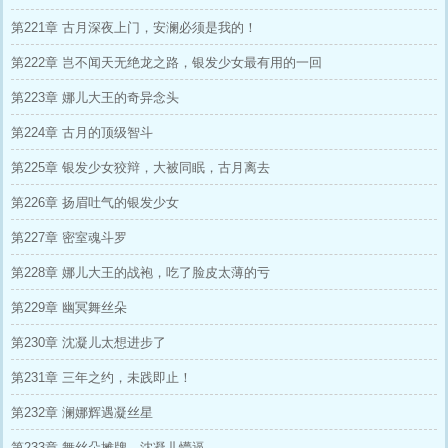
第221章 古月深夜上门，安澜必须是我的！
第222章 岂不闻天无绝龙之路，银发少女最有用的一回
第223章 娜儿大王的奇异念头
第224章 古月的顶级智斗
第225章 银发少女狡辩，大被同眠，古月离去
第226章 扬眉吐气的银发少女
第227章 密室魂斗罗
第228章 娜儿大王的战袍，吃了脸皮太薄的亏
第229章 幽冥舞丝朵
第230章 沈凝儿太想进步了
第231章 三年之约，未践即止！
第232章 澜娜辉遇凝丝星
第233章 舞丝朵摊牌，沈凝儿懵逼