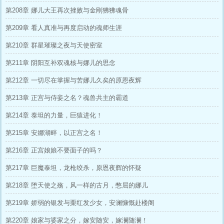
第208章 娜儿大王再次挫败与金刚狒狒魂骨
第209章 看人真准与再度启动的魂师生涯
第210章 群星璀璨之夜与天使密室
第211章 阴阳互补双魂核与娜儿的思念
第212章 一切尽在掌握与苦娜儿久矣的原恩夜辉
第213章 正宫与侍妾之名？魂兽共主的霸道
第214章 泰坦的力量，巨猿进化！
第215章 安娜湖畔，以正宫之名！
第216章 正宫娘娘不要面子的吗？
第217章 巨魔泰坦，龙枪绞杀，原恩夜辉的怀疑
第218章 堕天使之殇，风一样的古月，憋屈的娜儿
第219章 娇弱的银发与栗红发少女，安澜慷慨赴楼阁
第220章 娘家与婆家之分，嫁安随安，嫁澜随澜！