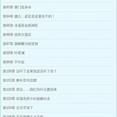
第93章 唐门追杀令
第94章 娜儿：必定是史莱克干的！
第95章 冷遥茱会面神匠
第96章 炫世大酒店
第97章 唐舞麟与徐笠智
第98章 叶星澜
第99章 不许走
第100章 治不了史莱克还治不了你？
第101章 舞长空与沈熠
第102章 所以……我们为什么要回来
第103章 应该先把小白姐嫁出去
第104章 古月不演了
第105章 不许跟娜儿大王抢