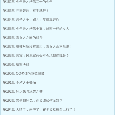
第182章 少年天才榜第二十的少年
第183章 元素轰炸，有手就行！
第184章 君子之争，娜儿：笑得真奸诈
第185章 少年天才榜第十五，雄狮一样的女人
第186章 真女人之间的战斗
第187章 魂师对决没有眼泪，真女人永不后退！
第188章 云冥：凤凰家族会不会坑我们魂骨？
第189章 猿狮决战
第190章 QQ弹弹的草莓啵啵
第191章 不朽之王登场
第192章 冰之怒与冰碧之螯
第193章 若是我冰免，你又该如何应对？
第194章 天晴了，雨停了，霍冬又觉得自己行了！