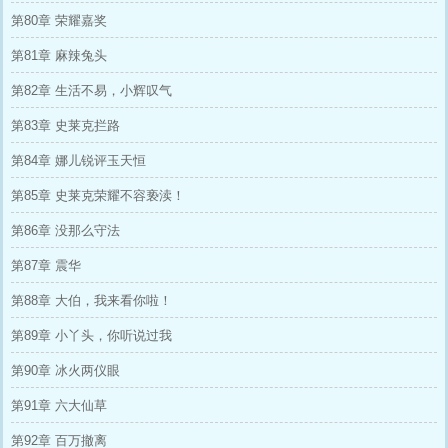
第80章 荣耀嘉奖
第81章 麻辣兔头
第82章 生活不易，小辉叹气
第83章 史莱克拦路
第84章 娜儿锐评玉天恒
第85章 史莱克荣耀不容亵渎！
第86章 没那么守法
第87章 震华
第88章 大伯，我来看你啦！
第89章 小丫头，你听说过我
第90章 冰火两仪眼
第91章 六大仙草
第92章 百万撤离