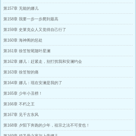
第157章 无能的娜儿
第158章 我要一步一步爬到最高
第159章 史莱克众人又觉得自己行了
第160章 海神阁的惩处
第161章 徐笠智尾随叶星澜
第162章 娜儿：赶紧走，别打扰我和安澜约会
第163章 徐笠智的痛
第164章 娜儿：现在安澜是我的了
第165章 少年小丑榜！
第166章 不朽之王
第167章 见千古东风
第168章 夕阳下奔跑的少年，祖宗之法不可变也！
第169章 鸡叉骨之家与上帝娜儿