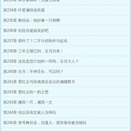
第234章 叶星澜得偿所愿
第235章 舞丝朵：他好像一只狗啊
第236章 别逗你凝姐笑好吧
第237章 那咋了？二字斗铠制作与起名
第238章 三年之期已到，古月归来！
第239章 这也是您计划的一环吗，古月大人？
第240章 古月：不伸舌头，可以吗？
第241章 墨红尘与玫瑰酒店走出的澜娜辉月
第242章 墨红尘的一奶之恩
第243章 娜高一尺，澜高一丈
第244章 你以后肯定被人当狗玩
第245章 兽耳舞丝朵，沈凝儿：我等着你被当猫玩