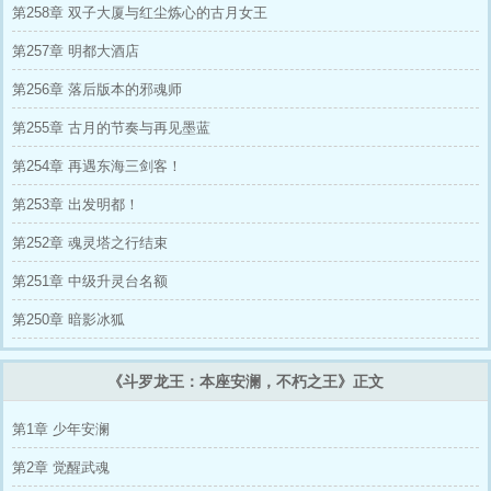
赤锋矛！不朽盾！斩尽仙王灭九天！
第258章 双子大厦与红尘炼心的古月女王
......
第257章 明都大酒店
第256章 落后版本的邪魂师
第255章 古月的节奏与再见墨蓝
第254章 再遇东海三剑客！
第253章 出发明都！
第252章 魂灵塔之行结束
第251章 中级升灵台名额
第250章 暗影冰狐
《斗罗龙王：本座安澜，不朽之王》正文
第1章 少年安澜
第2章 觉醒武魂