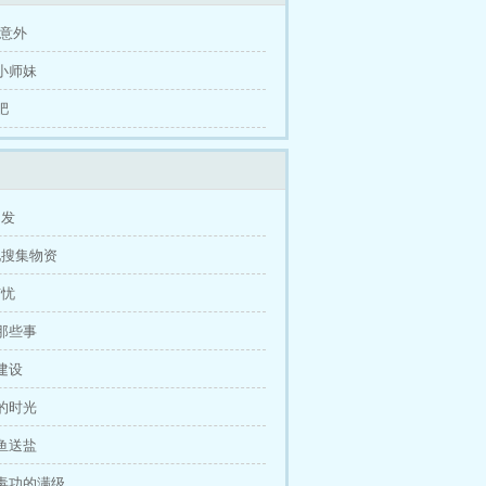
天玄甲：黄巢弑天录
毒医在星际
重生
人？
出意外
重生1976，从退婚娶资本家小姐
？不如拜我华夏先祖！
我，反派大皇
小师妹
不放人了
玄幻：人在废丹房，我能变
肥
：我能随时随地撤离
：开局断剑救宁姚，她送我压裙刀
神
夜逢君
女总裁求我带她修仙？
重生插
出发
，我嘎嘎乱杀
大明最强阉党
假千金
地搜集物资
只此一家，古生物园不止恐龙！
封
有忧
那些事
建设
的时光
鱼送盐
级毒功的满级