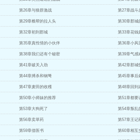
第26章与狼群激战
第27章战斗
第29章樵帮的拉人头
第30章郡
第32章初到郡城
第33章花钱
第35章真性情的小伙伴
第36章小风
第38章我们还有个秘密
第39章气感
第41章破关入劲
第42章郡城
第44章搏杀和钢弩
第45章事后
第47章麦田的收穫
第48章回到
第50章小师妹的推荐
第51章都要
第53章大狗死了
第54章叛乱
第56章卖草药
第57章王记
第59章借医书
第60章相互