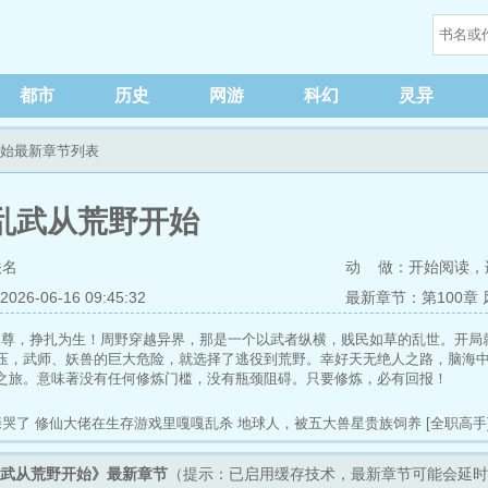
都市
历史
网游
科幻
灵异
开始最新章节列表
乱武从荒野开始
佚名
动 做：
开始阅读
，
6-06-16 09:45:32
最新章节：第100章
为尊，挣扎为生！周野穿越异界，那是一个以武者纵横，贱民如草的乱世。开局
压，武师、妖兽的巨大危险，就选择了逃役到荒野。幸好天无绝人之路，脑海
之旅。意味著没有任何修炼门槛，没有瓶颈阻碍。只要修炼，必有回报！
亲哭了
修仙大佬在生存游戏里嘎嘎乱杀
地球人，被五大兽星贵族饲养
[全职高
母
重生八零：从破草棚到蔬菜女王
老妇带全家摆摊，馋哭满城权贵
舅舅开门
武从荒野开始》最新章节
（提示：已启用缓存技术，最新章节可能会延时