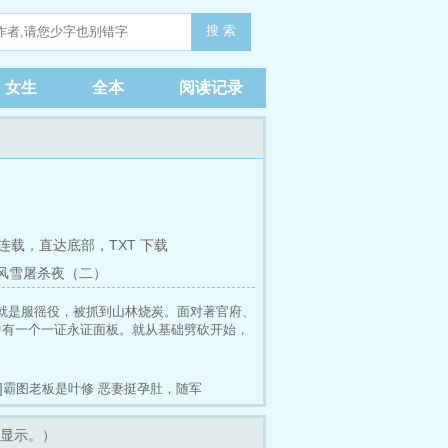
搜 索
女生
全本
阅读记录
连载，
直达底部
，
TXT 下载
 风雪屠杀夜（二）
就是服徭役，被抓到山林烧炭。面对著官府、
中有一个一证永证面板。就从基础劈砍开始，
手]霸图老板是叶修
恶妻挺孕肚，随军
！我又捡凶兽回来啦
我是反派演技一
显示。）