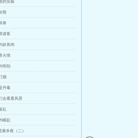
筋散的实验
妖熊
供奉
琪请客
手的妖兽肉
香火情
的明劲
订婚
是丹毒
我们去看看风景
叛乱
的崛起
风雪屠杀夜（二）