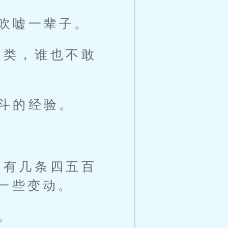
吹嘘一辈子。
鱼类，谁也不敢
斗的经验。
续有几条四五百
一些变动。
。