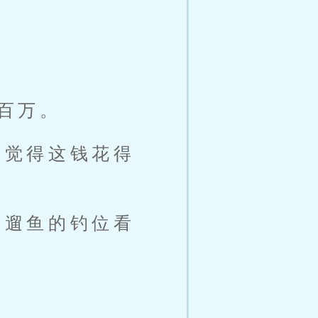
百万。
又觉得这钱花得
个遛鱼的钓位看