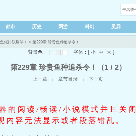
都市
历史
网游
科幻
灵异
鱼佬排队爆竿！
> 第229章 珍贵鱼种追杀令！
背景色：
字体：
[
小
中
大
]
第229章 珍贵鱼种追杀令！（1 / 2）
上一章
←
章节目录
→
下一页
器的阅读/畅读/小说模式并且关
现内容无法显示或者段落错乱。