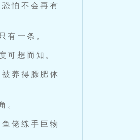
，恐怕不会再有
只有一条。
度可想而知。
又被养得膘肥体
角。
钓鱼佬练手巨物