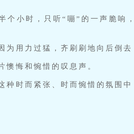
半个小时，只听“嘣”的一声脆响
因为用力过猛，齐刷刷地向后倒去
片懊悔和惋惜的叹息声。
这种时而紧张、时而惋惜的氛围中
。