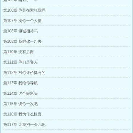
第106章 你是在紧张我吗
第107章 卖你一个人情
第108章 坦诚相待吗
第109章 我跟你一起去
第110章 没有后悔
第111章 你们是客人
第112章 对你评价挺高的
第113章 我给你导航
第114章 讨个好彩头
第115章 饶你一次吧
第116章 我为什么惊喜
第117章 让我抱一会儿吧