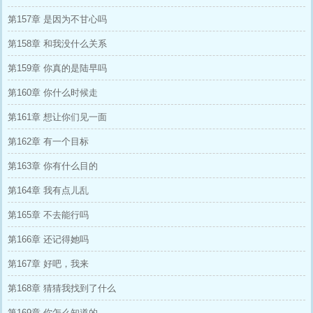
第157章 是因为不甘心吗
第158章 和我没什么关系
第159章 你真的是陆早吗
第160章 你什么时候走
第161章 想让你们见一面
第162章 有一个目标
第163章 你有什么目的
第164章 我有点儿乱
第165章 不去能行吗
第166章 还记得她吗
第167章 好吧，我来
第168章 猜猜我找到了什么
第169章 你怎么知道的