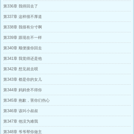
第336章 我得回去了
第337章 这样很不厚道
第338章 我很有分寸啊
第339章 跟现在不一样
第340章 顺便接你回去
第341章 我觉得还是他
第342章 想见就去呗
第343章 都是你的女儿
第344章 妈妈舍不得你
第345章 抱歉，害你们伤心
第346章 该叫小叔叔
第347章 他没为难我
第348章 爷爷帮你做主