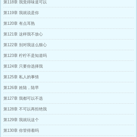
第118章 我觉得味道可以
第119章 我就说是你
第120章 有点耳熟
第121章 这样我不放心
第122章 别对我这么狠心
第123章 柠柠不是知道吗
第124章 只要你选择我
第125章 私人的事情
第126章 姓陆，陆早
第127章 我都可以不选
第128章 不可以再拒绝我
第129章 我就玩这个
第130章 你管得着吗