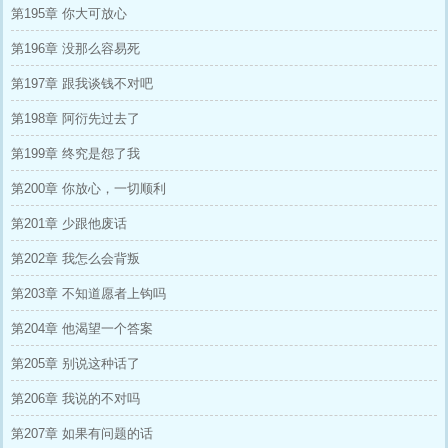
第195章 你大可放心
第196章 没那么容易死
第197章 跟我谈钱不对吧
第198章 阿衍先过去了
第199章 终究是怨了我
第200章 你放心，一切顺利
第201章 少跟他废话
第202章 我怎么会背叛
第203章 不知道愿者上钩吗
第204章 他渴望一个答案
第205章 别说这种话了
第206章 我说的不对吗
第207章 如果有问题的话