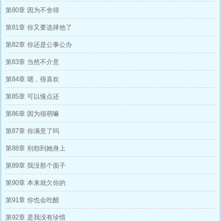
第80章 因为不舍得
第81章 你又要选择他了
第82章 你还是公事公办
第83章 当然不介意
第84章 嗯，很喜欢
第85章 可以慢点还
第86章 因为很萌嘛
第87章 你满意了吗
第88章 别怨到她身上
第89章 我没那个面子
第90章 本来就欠你的
第91章 你也会吃醋
第92章 是我没有珍惜