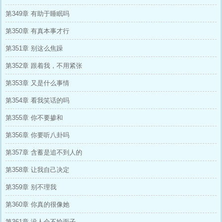
第349章 有助于睡眠吗
第350章 有真本事才行
第351章 别这么焦躁
第352章 跟着我，不用紧张
第353章 又是什么事情
第354章 看我笑话的吗
第355章 你不要掺和
第356章 你要听八卦吗
第357章 含蓄是追不到人的
第358章 让我自己决定
第359章 别不理我
第360章 你真的很像她
第361章 没人会不给面子