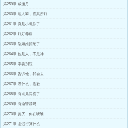
第259章 戚潇月
第260章 追人嘛，投其所好
第261章 真是小瞧你了
第262章 好好养病
第263章 别姐姐拒绝了
第264章 他是人，不是神
第265章 亭姜别院
第266章 告诉他，我会去
第267章 没什么，抱歉
第268章 有点儿闯祸了
第269章 有邀请函吗
第270章 姜仄，你在唬谁
第271章 谢迟衍算什么