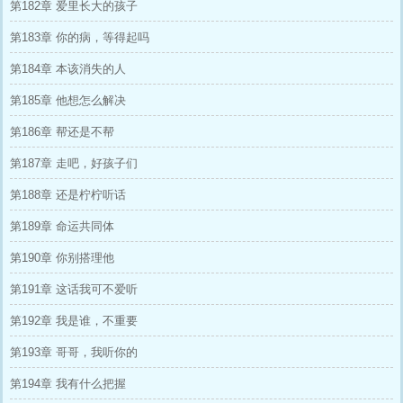
第182章 爱里长大的孩子
第183章 你的病，等得起吗
第184章 本该消失的人
第185章 他想怎么解决
第186章 帮还是不帮
第187章 走吧，好孩子们
第188章 还是柠柠听话
第189章 命运共同体
第190章 你别搭理他
第191章 这话我可不爱听
第192章 我是谁，不重要
第193章 哥哥，我听你的
第194章 我有什么把握