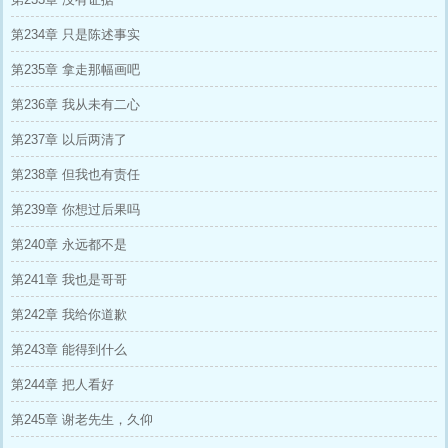
第234章 只是陈述事实
第235章 拿走那幅画吧
第236章 我从未有二心
第237章 以后两清了
第238章 但我也有责任
第239章 你想过后果吗
第240章 永远都不是
第241章 我也是哥哥
第242章 我给你道歉
第243章 能得到什么
第244章 把人看好
第245章 谢老先生，久仰