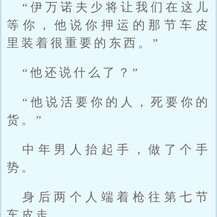
“伊万诺夫少将让我们在这儿
等你，他说你押运的那节车皮
里装着很重要的东西。”
“他还说什么了？”
“他说活要你的人，死要你的
货。”
中年男人抬起手，做了个手
势。
身后两个人端着枪往第七节
车皮走。