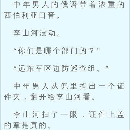
中年男人的俄语带着浓重的
西伯利亚口音。
李山河没动。
“你们是哪个部门的？”
“远东军区边防巡查组。”
中年男人从兜里掏出一个证
件夹，翻开给李山河看。
李山河扫了一眼，证件上盖
的章是真的。