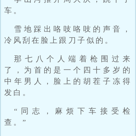
车。
雪地踩出咯吱咯吱的声音，
冷风刮在脸上跟刀子似的。
那七八个人端着枪围过来
了，为首的是一个四十多岁的
中年男人，脸上的胡茬子冻得
发白。
“同志，麻烦下车接受检
查。”