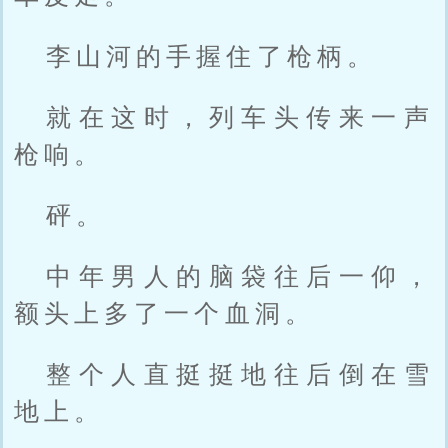
李山河的手握住了枪柄。
就在这时，列车头传来一声
枪响。
砰。
中年男人的脑袋往后一仰，
额头上多了一个血洞。
整个人直挺挺地往后倒在雪
地上。