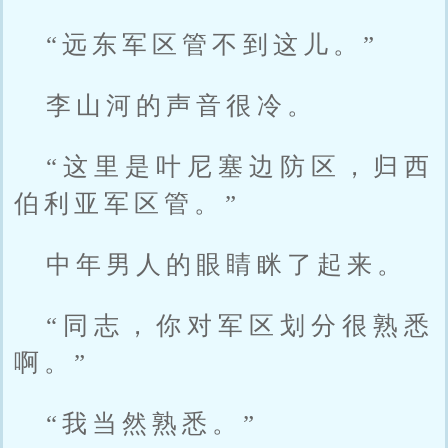
“远东军区管不到这儿。”
李山河的声音很冷。
“这里是叶尼塞边防区，归西
伯利亚军区管。”
中年男人的眼睛眯了起来。
“同志，你对军区划分很熟悉
啊。”
“我当然熟悉。”