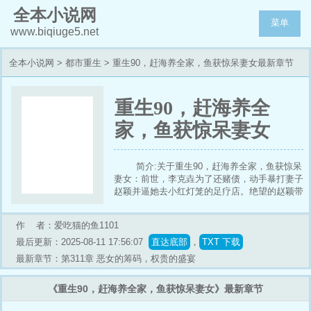
全本小说网
菜单
www.biqiuge5.net
全本小说网
>
都市重生
> 重生90，赶海养全家，鱼获惊呆妻女最新章节
列表
重生90，赶海养全
家，鱼获惊呆妻女
简介:关于重生90，赶海养全家，鱼获惊呆
妻女：前世，李克垚为了还赌债，动手暴打妻子
赵颖并逼她去小红灯笼的足疗店。绝望的赵颖带
着小宝投海自尽!父亲被刺激后出了车祸，母亲
也因病瘫痪在床!妹妹为了照顾母亲辍学后失踪!
作 者：爱吃猫的鱼1101
弟弟高考失利离家出走，一家人因为李克垚而家
破人亡!睹这一切悲痛欲绝的李克垚这才彻底的
最后更新：2025-08-11 17:56:07
直达底部
，
TXT 下载
醒悟!带着无尽的遗憾，李克垚居然重生了!一睁
最新章节：第311章 恶女的筹码，权贵的盛宴
眼，就听到妻子骂他:“李克垚，你不是人，你就
是个畜生！，这一天，正是赵颖和孩子死亡的前
《重生90，赶海养全家，鱼获惊呆妻女》最新章节
一天.…….