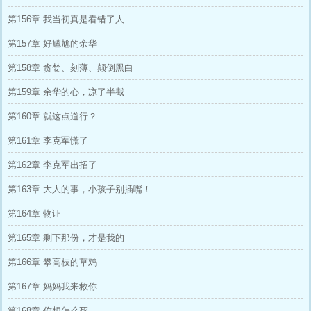
第156章 我当初真是看错了人
第157章 好尴尬的余华
第158章 贪婪、刻薄、颠倒黑白
第159章 余华的心，凉了半截
第160章 就这点道行？
第161章 李克军慌了
第162章 李克军出招了
第163章 大人的事，小孩子别插嘴！
第164章 物证
第165章 剩下那份，才是我的
第166章 攀高枝的草鸡
第167章 妈妈我来救你
第168章 你想怎么死