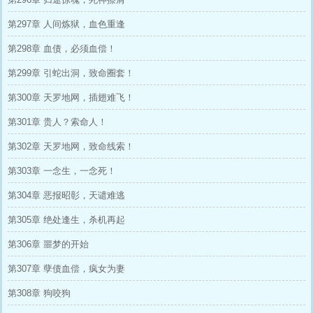
第297章 人间炼狱，血色重逢
第298章 血债，必须血偿！
第299章 引蛇出洞，致命圈套！
第300章 天罗地网，插翅难飞！
第301章 贵人？索命人！
第302章 天罗地网，致命线索！
第303章 一念生，一念死！
第304章 恶报昭彰，天谴难逃
第305章 绝处逢生，杀机再起
第306章 噩梦的开始
第307章 孽债血偿，疯女为妻
第308章 狗咬狗