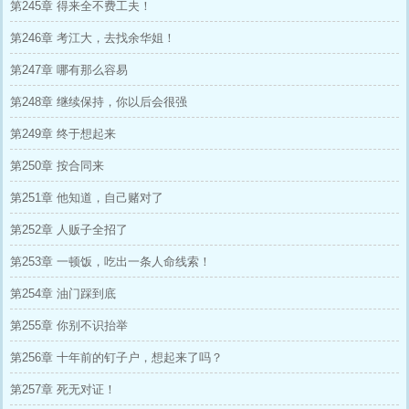
第245章 得来全不费工夫！
第246章 考江大，去找余华姐！
第247章 哪有那么容易
第248章 继续保持，你以后会很强
第249章 终于想起来
第250章 按合同来
第251章 他知道，自己赌对了
第252章 人贩子全招了
第253章 一顿饭，吃出一条人命线索！
第254章 油门踩到底
第255章 你别不识抬举
第256章 十年前的钉子户，想起来了吗？
第257章 死无对证！