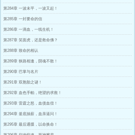
第284章 一波未平，一波又起！
第285章 一封要命的信
第286章 一滴血，一线生机！
第287章 笑面虎，还是救命佛？
第288章 致命的相认
第289章 狭路相逢，阴魂不散！
第290章 巴掌与名片
第291章 双胞胎之谜！
第292章 血色手帕，绝望的求救！
第293章 雷霆之怒，血债血偿！
第294章 釜底抽薪，血亲逼问！
第295章 最后通牒，以命换命！
第296章 归途惊魂，死神擦肩