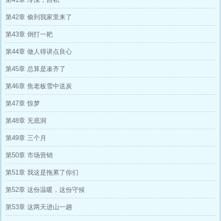
第42章 偷到我家里来了
第43章 倒打一耙
第44章 做人得讲点良心
第45章 总算是凑齐了
第46章 焦老板雪中送炭
第47章 惊梦
第48章 无底洞
第49章 三个月
第50章 市场营销
第51章 我这是拖累了你们
第52章 这份温暖，这份守候
第53章 这两天进山一趟