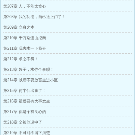
第207章 人，不能太贪心
第208章 我的功德，自己送上门了！
第209章 立身之本
第210章 千万别进山挖药
第211章 我去求一下我哥
第212章 求之不得！
第213章 嫂子，求你个事呗！
第214章 以后不要放畜生进小区
第215章 何半仙出事了！
第216章 最近要有大事发生
第217章 你是个有良心的
第218章 全被他说中了
第219章 不可能不留下痕迹