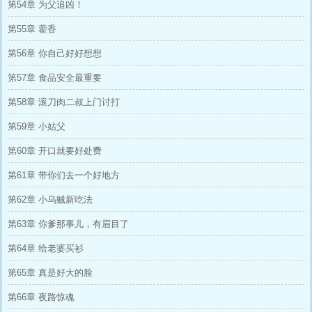
第54章 为父追凶！
第55章 藿香
第56章 你自己好好想想
第57章 食品安全最重要
第58章 滚刀肉二叔上门讨打
第59章 小姑父
第60章 开口就要好处费
第61章 带你们去一个好地方
第62章 小乌贼新吃法
第63章 你爹那事儿，有眉目了
第64章 给老婆买衫
第65章 真是好大的脸
第66章 夜路惊魂