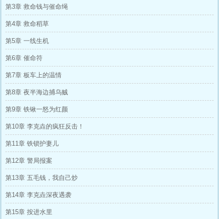
第3章 救命钱与催命绳
第4章 救命稻草
第5章 一线生机
第6章 催命符
第7章 板车上的温情
第8章 夜半海边捕乌贼
第9章 铁锹一怒为红颜
第10章 李克垚的疯狂反击！
第11章 铁锁护妻儿
第12章 警局报案
第13章 五毛钱，我自己炒
第14章 李克垚深夜遇袭
第15章 按进水里