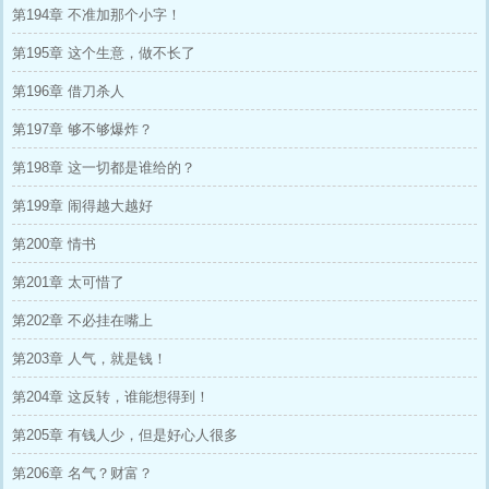
第194章 不准加那个小字！
第195章 这个生意，做不长了
第196章 借刀杀人
第197章 够不够爆炸？
第198章 这一切都是谁给的？
第199章 闹得越大越好
第200章 情书
第201章 太可惜了
第202章 不必挂在嘴上
第203章 人气，就是钱！
第204章 这反转，谁能想得到！
第205章 有钱人少，但是好心人很多
第206章 名气？财富？