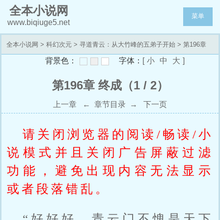
全本小说网
菜单
www.biqiuge5.net
全本小说网
>
科幻次元
>
寻道青云：从大竹峰的五弟子开始
> 第196章
背景色：
字体：
[
小
中
大
]
终成
第196章 终成（1 / 2）
上一章
←
章节目录
→
下一页
请关闭浏览器的阅读/畅读/小
说模式并且关闭广告屏蔽过滤
功能，避免出现内容无法显示
或者段落错乱。
“好好好，青云门不愧是天下