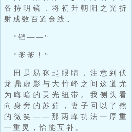
各持明镜，将初升朝阳之光折
射成数百道金线。
“铛——“
“爹爹！“
田是易眯起眼睛，注意到伏
龙鼎虚影与大竹峰之间这道尤
为晦暗的灵光纽带。我侧头看
向身旁的苏茹，妻子回以了然
的微笑——那两峰功法一厚重
一重灵，恰能互补。