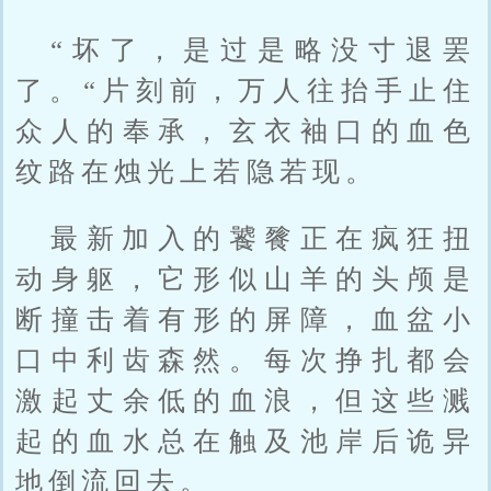
“坏了，是过是略没寸退罢
了。“片刻前，万人往抬手止住
众人的奉承，玄衣袖口的血色
纹路在烛光上若隐若现。
最新加入的饕餮正在疯狂扭
动身躯，它形似山羊的头颅是
断撞击着有形的屏障，血盆小
口中利齿森然。每次挣扎都会
激起丈余低的血浪，但这些溅
起的血水总在触及池岸后诡异
地倒流回去。