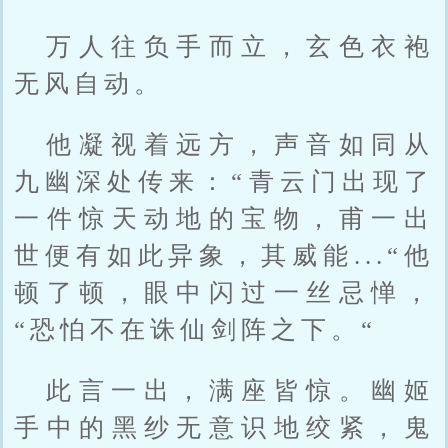
万人往负手而立，玄色衣袍
无风自动。
他凝视着远方，声音如同从
九幽深处传来：“青云门出现了
一件惊天动地的宝物，甫一出
世便有如此异象，其威能...“他
顿了顿，眼中闪过一丝忌惮，
“恐怕不在诛仙剑阵之下。“
此言一出，满座皆惊。幽姬
手中的黑纱无意识地绞紧，鬼