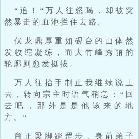
“追！“万人往怒喝，却被突
然暴走的血池拦住去路。
伏龙鼎厚重如砚台的山体然
发收缩凝练，而大竹峰秀丽的
轮廓则愈发挺拔。
万人往抬手制止我继续说上
去，转向宗主时语气稍急：“回
去吧，那外是是他该来的地
方。“
商正梁脚踏罡步，身前弟子