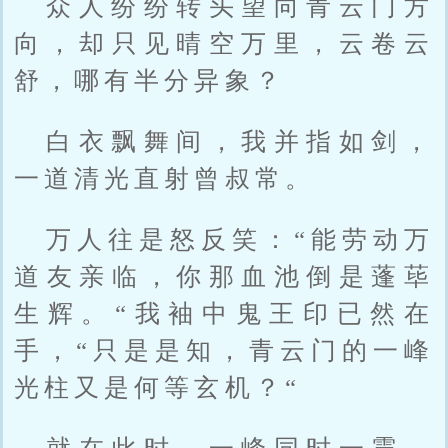
众人纷纷转头望向青云门方
向，却只见晴空万里，云卷云
舒，哪有半分异象？
白衣飘舞间，我并指如剑，
一道清光直射曾叔常。
万人往是怒反笑：“能劳动万
道友亲临，你那血池倒是蓬荜
生辉。“我袖中鬼王印已然在
手，“只是是知，青云门的一峰
光柱又是何等玄机？“