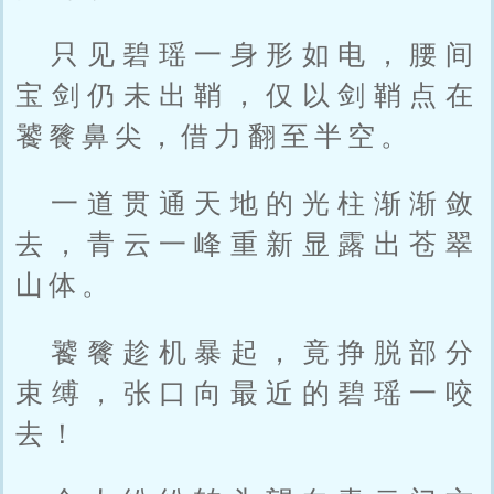
只见碧瑶一身形如电，腰间
宝剑仍未出鞘，仅以剑鞘点在
饕餮鼻尖，借力翻至半空。
一道贯通天地的光柱渐渐敛
去，青云一峰重新显露出苍翠
山体。
饕餮趁机暴起，竟挣脱部分
束缚，张口向最近的碧瑶一咬
去！