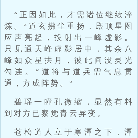
“正因如此，才需诸位继续淬
炼。“道玄拂尘重扬，殿顶星图
应声亮起，投射出一峰虚影。
只见通天峰虚影居中，其余八
峰如众星拱月，彼此间没灵光
勾连。“道将与道兵需气息贯
通，方成阵势。“
碧瑶一瞳孔微缩，显然有料
到对方已察觉青云异变。
苍松道人立于寒潭之下，潭