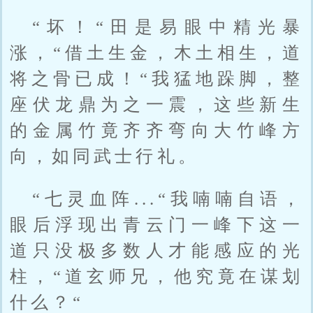
“坏！“田是易眼中精光暴
涨，“借土生金，木土相生，道
将之骨已成！“我猛地跺脚，整
座伏龙鼎为之一震，这些新生
的金属竹竟齐齐弯向大竹峰方
向，如同武士行礼。
“七灵血阵...“我喃喃自语，
眼后浮现出青云门一峰下这一
道只没极多数人才能感应的光
柱，“道玄师兄，他究竟在谋划
什么？“