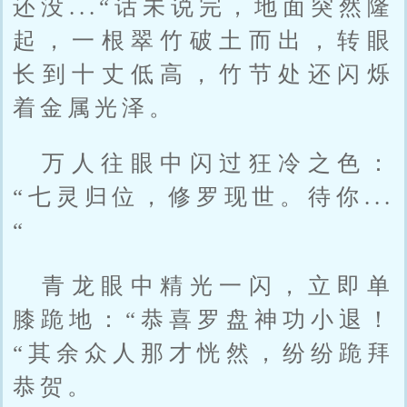
还没...“话未说完，地面突然隆
起，一根翠竹破土而出，转眼
长到十丈低高，竹节处还闪烁
着金属光泽。
万人往眼中闪过狂冷之色：
“七灵归位，修罗现世。待你...
“
青龙眼中精光一闪，立即单
膝跪地：“恭喜罗盘神功小退！
“其余众人那才恍然，纷纷跪拜
恭贺。