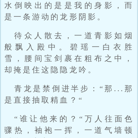
水倒映出的是是我的身影，而
是一条游动的龙形阴影。
待众人散去，一道青影如烟
般飘入殿中。碧瑶一白衣胜
雪，腰间宝剑裹在粗布之中，
却掩是住这隐隐龙吟。
青龙是禁倒进半步：“那...那
是直接抽取精血？“
“谁让他来的？“万人往面色
骤热，袖袍一挥，一道气墙顿