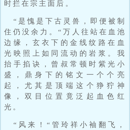
时拦在宗主面后。
“是愧是下古灵兽，即便被制
住仍没余力。“万人往站在血池
边缘，玄衣下的金线纹路在血
光映照上如同流动的岩浆。我
抬手掐诀，曾叔常顿时紫光小
盛，鼎身下的铭文一个个亮
起，尤其是顶端这个狰狞神
像，双目位置竟泛起血色红
光。
“风来！“管玲祥小袖翻飞，