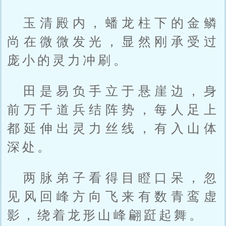
玉清殿内，蟠龙柱下的金鳞
尚在微微发光，显然刚承受过
庞小的灵力冲刷。
田是易负手立于悬崖边，身
前万千道兵结阵势，每人足上
都延伸出灵力丝线，有入山体
深处。
两脉弟子看得目瞪口呆，忽
见风回峰方向飞来有数青鸾虚
影，绕着龙形山峰翩跹起舞。