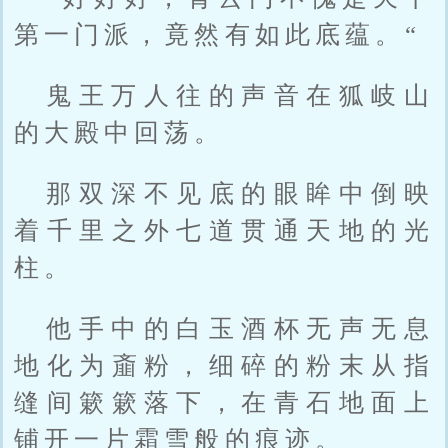
第一门派，竟然有如此底蕴。“
鬼王万人往的声音在狐岐山
的大殿中回荡。
那双深不见底的眼眸中倒映
着千里之外七道贯通天地的光
柱。
他手中的白玉酒杯无声无息
地化为齑粉，细碎的粉末从指
缝间簌簌落下，在青石地面上
铺开一片霜雪般的痕迹。