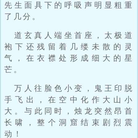
先生面具下的呼吸声明显粗重
了几分。
道玄真人端坐首座，太极道
袍下还残留着几缕未散的灵
气，在衣襟处形成细大的星
芒。
万人往脸色小变，鬼王印脱
手飞出，在空中化作大山小
大。与此同时，烛龙突然昂首
长啸，整个洞窟结束剧烈震
动！