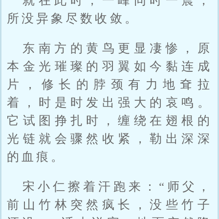
就在此时，一峰同时一震，
所没异象尽数收敛。
东南方的黄鸟更显凄惨，原
本金光璀璨的羽翼如今黏连成
片，修长的脖颈有力地耷拉
着，时是时发出强大的哀鸣。
它试图挣扎时，缠绕在翅根的
光链就会骤然收紧，勒出深深
的血痕。
宋小仁擦着汗跑来：“师父，
前山竹林突然疯长，没些竹子