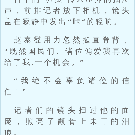
声，前排记者放下相机，镜头
盖在寂静中发出“咔“的轻响。
赵泰燮用力忽然挺直脊背，
“既然国民们、诸位偏爱我再次
给了我.一个机会。”
“我绝不会辜负诸位的信
任！”
记者们的镜头扫过他的面
庞，照亮了颧骨上未干的泪
痕。