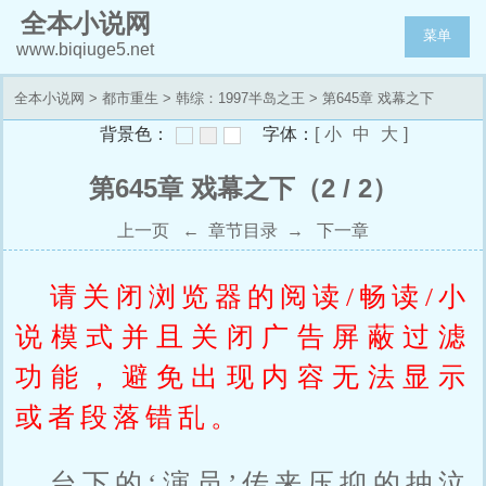
全本小说网
菜单
www.biqiuge5.net
全本小说网
>
都市重生
>
韩综：1997半岛之王
> 第645章 戏幕之下
背景色：
字体：
[
小
中
大
]
第645章 戏幕之下（2 / 2）
上一页
←
章节目录
→
下一章
请关闭浏览器的阅读/畅读/小
说模式并且关闭广告屏蔽过滤
功能，避免出现内容无法显示
或者段落错乱。
台下的‘演员’传来压抑的抽泣